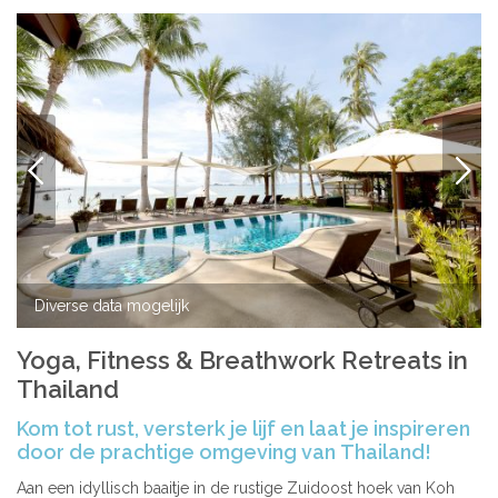
VORIGE
VOLG
Diverse data mogelijk
Yoga, Fitness & Breathwork Retreats in
Thailand
Kom tot rust, versterk je lijf en laat je inspireren
door de prachtige omgeving van Thailand!
Aan een idyllisch baaitje in de rustige Zuidoost hoek van Koh