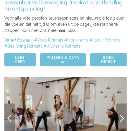
november vol beweging, inspiratie, verbinding
en ontspanning!
Voor alle vrije geesten, levensgenieters en nieuwsgierige zielen
die voelen dat het tijd is om even uit de dagelijkse routine te
stappen: kom met ons mee naar Ibiza!…
Vanaf €1,595
Yoga Retreats
workshops
natuur Retreats
Bezinning Retreats
Women’s Retreats
LEES
PRIJZEN & DATA
BOEK
MEER
DIRECT
VORIGE
VOLG