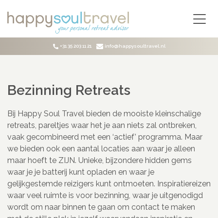
Ga naar de hoofdinhoud
RETREATS
Yoga Retreats
BESTEMMINGEN
+31 35 203 11 21
info@happysoultravel.nl
Detox Retreats
Europa
BLOG
Ayurveda Retreats
Duitsland
Bezinning Retreats
OVER ONS
Frankrijk
Bezinning Retreats
Weekend Retreats
Griekenland
CONTACT
Mindful Retreats
Groot-Brittannië
TRANSLATE
Bij Happy Soul Travel bieden de mooiste kleinschalige
LANGUAGE
Familie Retreats
IJsland
retreats, pareltjes waar het je aan niets zal ontbreken,
Wellness Retreats
Italië
vaak gecombineerd met een ‘actief’ programma. Maar
Boutique Retreats
We LOVE to share
we bieden ook een aantal locaties aan waar je alleen
Nederland
our favorite retreats with you!
Burn-out Retreats
maar hoeft te ZIJN. Unieke, bijzondere hidden gems
Portugal
Coaching Retreats
waar je je batterij kunt opladen en waar je
Schotland
gelijkgestemde reizigers kunt ontmoeten. Inspiratiereizen
Natuur Retreats
Spanje
waar veel ruimte is voor bezinning, waar je uitgenodigd
One Day Retreats
Zweden
wordt om naar binnen te gaan om contact te maken
Stilte Retreats