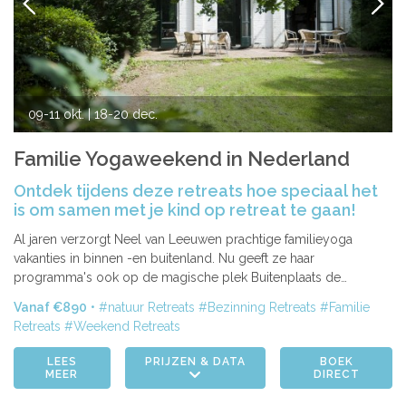
VORIGE
VOLG
09-11 okt.
| 18-20 dec.
Familie Yogaweekend in Nederland
Ontdek tijdens deze retreats hoe speciaal het
is om samen met je kind op retreat te gaan!
Al jaren verzorgt Neel van Leeuwen prachtige familieyoga
vakanties in binnen -en buitenland. Nu geeft ze haar
programma's ook op de magische plek Buitenplaats de…
Vanaf €890
natuur Retreats
Bezinning Retreats
Familie
Retreats
Weekend Retreats
LEES
PRIJZEN & DATA
BOEK
MEER
DIRECT