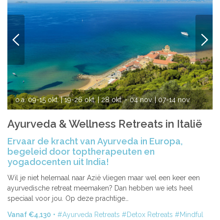
VORIGE
VOLG
o.a.
09-15 okt.
| 19-26 okt.
| 28 okt. - 04 nov.
| 07-14 nov.
| 16-23 nov.
Ayurveda & Wellness Retreats in Italië
Ervaar de kracht van Ayurveda in Europa,
begeleid door toptherapeuten en
yogadocenten uit India!
Wil je niet helemaal naar Azië vliegen maar wel een keer een
ayurvedische retreat meemaken? Dan hebben we iets heel
speciaal voor jou. Op deze prachtige…
Vanaf €4,130
Ayurveda Retreats
Detox Retreats
Mindful