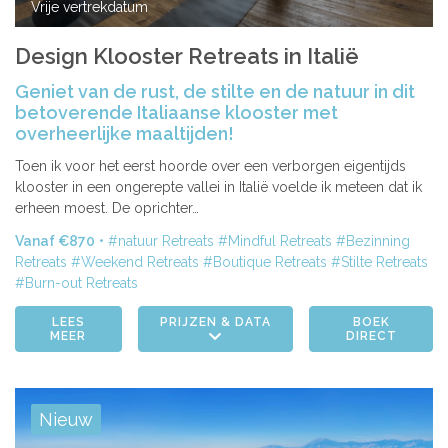
Vrije vertrekdatum
Design Klooster Retreats in Italië
Geniet van de rust, de stilte en de natuur in dit
betoverende Italiaanse klooster met
overheerlijke maaltijden!
Toen ik voor het eerst hoorde over een verborgen eigentijds
klooster in een ongerepte vallei in Italië voelde ik meteen dat ik
erheen moest. De oprichter…
Vanaf €870
natuur Retreats
Mindful Retreats
Bezinning
Retreats
Weekend Retreats
Boutique Retreats
Stilte Retreats
Burn-out Retreats
LEES
PRIJZEN & DATA
BOEK
MEER
DIRECT
Nieuw