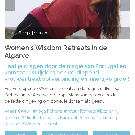
20-26 sep.
| 11-17 okt.
Women's Wisdom Retreats in de
Algarve
Laat je dragen door de magie van Portugal en
kom tot rust tijdens een verdiepend
vrouwentreat vol verbinding en innerlijke groei!
Een verdiepende Women's retreat aan de ruige zuidkust van
Portugal in de Algarve, op loopafstand van de oceaan: de
perfecte omgeving om zowel je lichaam als geest…
Vanaf €990
Yoga Retreats
natuur Retreats
Bezinning
Retreats
Mindful Retreats
Burn-out Retreats
Coaching
Retreats
Women’s Retreats