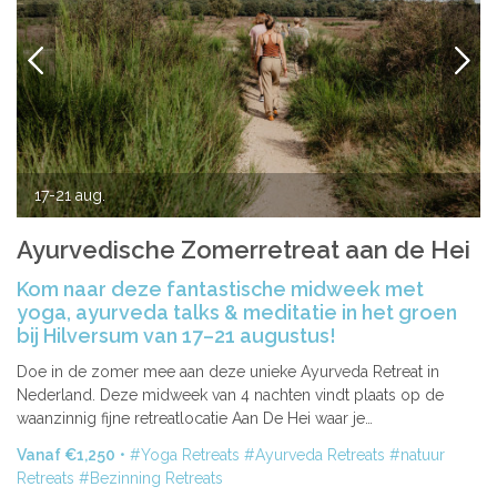
VORIGE
VOLG
17-21 aug.
Ayurvedische Zomerretreat aan de Hei
Kom naar deze fantastische midweek met
yoga, ayurveda talks & meditatie in het groen
bij Hilversum van 17–21 augustus!
Doe in de zomer mee aan deze unieke Ayurveda Retreat in
Nederland. Deze midweek van 4 nachten vindt plaats op de
waanzinnig fijne retreatlocatie Aan De Hei waar je…
Vanaf €1,250
Yoga Retreats
Ayurveda Retreats
natuur
Retreats
Bezinning Retreats