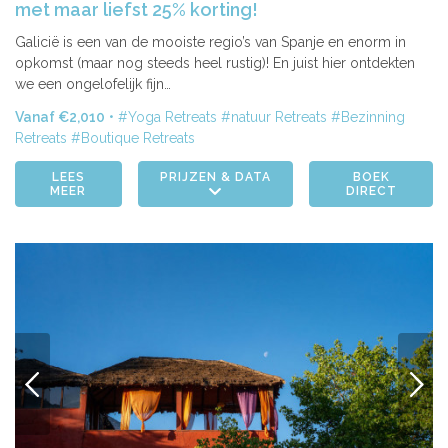
met maar liefst 25% korting!
Galicië is een van de mooiste regio’s van Spanje en enorm in
opkomst (maar nog steeds heel rustig)! En juist hier ontdekten
we een ongelofelijk fijn…
Vanaf €2,010
Yoga Retreats
natuur Retreats
Bezinning
Retreats
Boutique Retreats
LEES
PRIJZEN & DATA
BOEK
MEER
DIRECT
VORIGE
VOLG