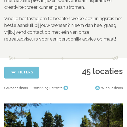
met de stille plek in jezelf waarvandaan inspiratie en
Azië
Women’s Retreats
creativiteit weer kunnen gaan stromen.
Workshops
India
Vind je het lastig om te bepalen welke bezinningsreis het
Indonesië
Alle retreats
beste aansluit bij jouw wensen? Neem dan heel graag
Nepal
vrijblijvend contact op met één van onze
Sri Lanka
retreatadviseurs voor een persoonlijk advies op maat!
Thailand
Afrika
Kenia
45
locaties
Marokko
FILTERS
Tanzania
Gekozen filters:
Bezinning Retreats
Wis alle filters
Amerika
Brazilië