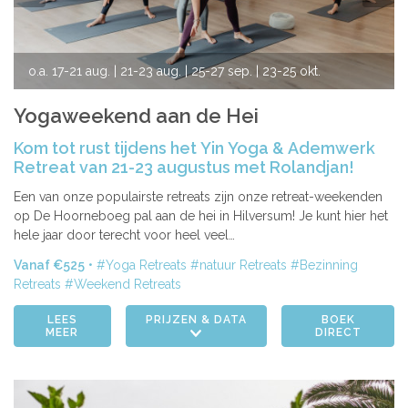
o.a.
17-21 aug.
| 21-23 aug.
| 25-27 sep.
| 23-25 okt.
| 20-22 nov.
| 11-13 dec.
| 18-20 dec.
| 22-24 jan. 2027
Yogaweekend aan de Hei
| 19-21 mrt. 2027
Kom tot rust tijdens het Yin Yoga & Ademwerk
Retreat van 21-23 augustus met Rolandjan!
Een van onze populairste retreats zijn onze retreat-weekenden
op De Hoorneboeg pal aan de hei in Hilversum! Je kunt hier het
hele jaar door terecht voor heel veel…
Vanaf €525
Yoga Retreats
natuur Retreats
Bezinning
Retreats
Weekend Retreats
LEES
PRIJZEN & DATA
BOEK
MEER
DIRECT