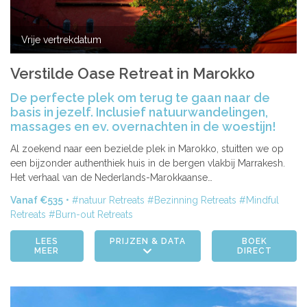
Vrije vertrekdatum
Verstilde Oase Retreat in Marokko
De perfecte plek om terug te gaan naar de
basis in jezelf. Inclusief natuurwandelingen,
massages en ev. overnachten in de woestijn!
Al zoekend naar een bezielde plek in Marokko, stuitten we op
een bijzonder authenthiek huis in de bergen vlakbij Marrakesh.
Het verhaal van de Nederlands-Marokkaanse…
Vanaf €535
natuur Retreats
Bezinning Retreats
Mindful
Retreats
Burn-out Retreats
LEES
PRIJZEN & DATA
BOEK
MEER
DIRECT