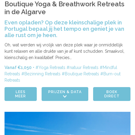
Boutique Yoga & Breathwork Retreats
in de Algarve
Even opladen? Op deze kleinschalige plek in
Portugal bepaal jij het tempo en geniet je van
alle rust om je heen.
Oh, wat werden wij vrolijk van deze plek waar je onmiddellijk
kunt relaxen en alle drukte van je af kunt schudden. Smaakvol,
kleinschalig en kwalitatief. Precies…
Vanaf €1,050
Yoga Retreats
natuur Retreats
Mindful
Retreats
Bezinning Retreats
Boutique Retreats
Burn-out
Retreats
LEES
PRIJZEN & DATA
BOEK
MEER
DIRECT