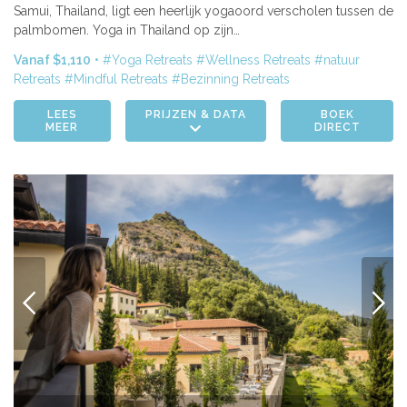
Samui, Thailand, ligt een heerlijk yogaoord verscholen tussen de
palmbomen. Yoga in Thailand op zijn…
Vanaf $1,110
Yoga Retreats
Wellness Retreats
natuur
Retreats
Mindful Retreats
Bezinning Retreats
LEES
PRIJZEN & DATA
BOEK
MEER
DIRECT
VORIGE
VOLG