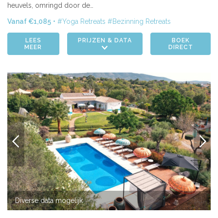
heuvels, omringd door de…
Vanaf €1,085
Yoga Retreats
Bezinning Retreats
LEES
PRIJZEN & DATA
BOEK
MEER
DIRECT
VORIGE
VOLG
Diverse data mogelijk