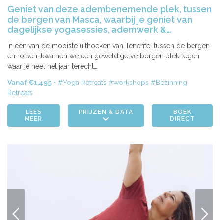
| 15-21 feb. 2027
| 07-13 mrt. 2027
| 24-30 mrt. 2027
Geniet van deze adembenemende plek, tussen
de bergen van Masca, waarbij je geniet van
dagelijkse yogasessies, ademwerk &
workshops!
In één van de mooiste uithoeken van Tenerife, tussen de bergen
en rotsen, kwamen we een geweldige verborgen plek tegen
waar je heel het jaar terecht…
Vanaf €1,495
Yoga Retreats
workshops
Bezinning
Retreats
LEES
PRIJZEN & DATA
BOEK
MEER
DIRECT
VORIGE
VOLG