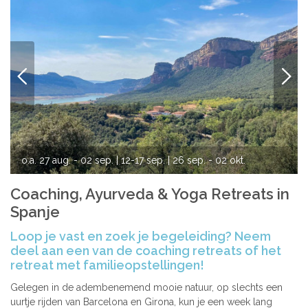
VORIGE
VOLG
o.a.
27 aug. - 02 sep.
| 12-17 sep.
| 26 sep. - 02 okt.
| 23-29 okt.
| 23-29 nov.
Coaching, Ayurveda & Yoga Retreats in
Spanje
Loop je vast en zoek je begeleiding? Neem
deel aan een van de coaching retreats of het
retreat met familieopstellingen!
Gelegen in de adembenemend mooie natuur, op slechts een
uurtje rijden van Barcelona en Girona, kun je een week lang