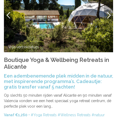
VORIGE
VOLG
Vrije vertrekdatum
Boutique Yoga & Wellbeing Retreats in
Alicante
Een adembenemende plek midden in de natuur,
met inspirerende programma’s. Cadeautje:
gratis transfer vanaf 5 nachten!
Op slechts 50 minuten rijden vanaf Alicante en 90 minuten vanaf
Valencia vonden we een heel speciaal yoga retreat centrum, dé
perfecte plek voor een lang…
Vanaf €1,260
Yoga Retreats
Wellness Retreats
natuur