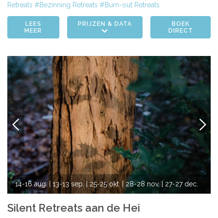
Retreats
Bezinning Retreats
Burn-out Retreats
LEES
PRIJZEN & DATA
BOEK
MEER
DIRECT
VORIGE
VOLG
14-16 aug.
| 13-13 sep.
| 25-25 okt.
| 28-28 nov.
| 27-27 dec.
Silent Retreats aan de Hei