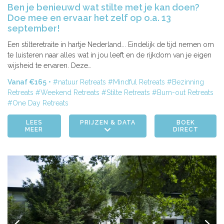
Ben je benieuwd wat stilte met je kan doen?
Doe mee en ervaar het zelf op o.a. 13
september!
Een stilteretraite in hartje Nederland... Eindelijk de tijd nemen om
te luisteren naar alles wat in jou leeft en de rijkdom van je eigen
wijsheid te ervaren. Deze…
Vanaf €165
natuur Retreats
Mindful Retreats
Bezinning
Retreats
Weekend Retreats
Stilte Retreats
Burn-out Retreats
One Day Retreats
LEES
PRIJZEN & DATA
BOEK
MEER
DIRECT