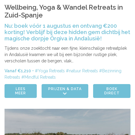
| 20-26 sep.
| 27 sep. - 03 okt.
| 11-17 okt.
| 11-17 okt.
Wellbeing, Yoga & Wandel Retreats in
Zuid-Spanje
| 18-24 okt.
| 25-31 okt.
Nu: boek vóór 1 augustus en ontvang €200
korting! Verblijf bij deze hidden gem dichtbij het
magische dorpje Órgiva in Andalusië!
Tijdens onze zoektocht naar een fijne, kleinschalige retreatplek
in Andalusië kwamen we uit bij een bijzonder rustige plek,
verscholen tussen de bergen, vlak…
Vanaf €1,210
Yoga Retreats
natuur Retreats
Bezinning
Retreats
Mindful Retreats
LEES
PRIJZEN & DATA
BOEK
MEER
DIRECT