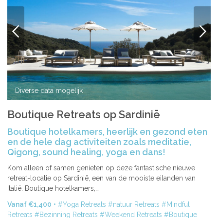
VORIGE
VOLG
Diverse data mogelijk
Boutique Retreats op Sardiniē
Boutique hotelkamers, heerlijk en gezond eten
en de hele dag activiteiten zoals meditatie,
Qigong, sound healing, yoga en dans!
Kom alleen of samen genieten op deze fantastische nieuwe
retreat-locatie op Sardinië, een van de mooiste eilanden van
Italië. Boutique hotelkamers,…
Vanaf €1,400
Yoga Retreats
natuur Retreats
Mindful
Retreats
Bezinning Retreats
Weekend Retreats
Boutique