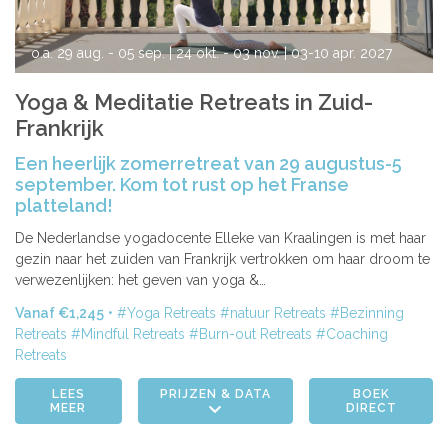
o.a.
29 aug. - 05 sep.
| 24 okt. - 03 nov.
| 03-10 apr. 2027
| 28 aug. - 04 sep. 2027
| 11-18 sep. 2027
Yoga & Meditatie Retreats in Zuid-
Frankrijk
| 25 sep. - 05 okt. 2027
Een heerlijk zomerretreat van 29 augustus-5
september. Kom tot rust op het Franse
platteland!
De Nederlandse yogadocente Elleke van Kraalingen is met haar
gezin naar het zuiden van Frankrijk vertrokken om haar droom te
verwezenlijken: het geven van yoga &…
Vanaf €1,245
Yoga Retreats
natuur Retreats
Bezinning
Retreats
Mindful Retreats
Burn-out Retreats
Coaching
Retreats
LEES
PRIJZEN & DATA
BOEK
MEER
DIRECT