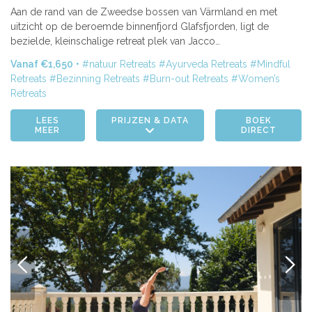
Aan de rand van de Zweedse bossen van Värmland en met
| 09-16 mei 2027
| 23-30 mei 2027
| 06-13 jun. 2027
uitzicht op de beroemde binnenfjord Glafsfjorden, ligt de
bezielde, kleinschalige retreat plek van Jacco…
| 20-27 jun. 2027
| 22-29 aug. 2027
| 05-12 sep. 2027
Vanaf €1,650
natuur Retreats
Ayurveda Retreats
Mindful
Retreats
Bezinning Retreats
Burn-out Retreats
Women’s
Retreats
LEES
PRIJZEN & DATA
BOEK
MEER
DIRECT
VORIGE
VOLG