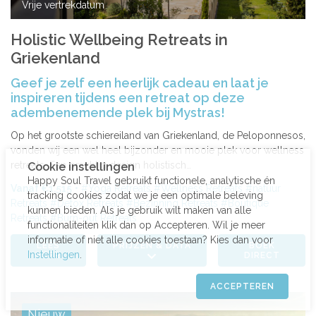
Vrije vertrekdatum
Holistic Wellbeing Retreats in
Griekenland
Geef je zelf een heerlijk cadeau en laat je
inspireren tijdens een retreat op deze
adembenemende plek bij Mystras!
Op het grootste schiereiland van Griekenland, de Peloponnesos,
vonden wij een wel heel bijzonder en mooie plek voor wellness
retreats. Een prachtig design holistisch…
Cookie instellingen
Happy Soul Travel gebruikt functionele, analytische én
Vanaf €1,515
Yoga Retreats
Wellness Retreats
natuur
tracking cookies zodat we je een optimale beleving
Retreats
Detox Retreats
Bezinning Retreats
Boutique
kunnen bieden. Als je gebruik wilt maken van alle
Retreats
Burn-out Retreats
functionaliteiten klik dan op Accepteren. Wil je meer
informatie of niet alle cookies toestaan? Kies dan voor
LEES
PRIJZEN & DATA
BOEK
Instellingen
.
MEER
DIRECT
ACCEPTEREN
Nieuw