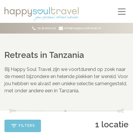
Ga naar de hoofdinhoud
RETREATS
Yoga Retreats
BESTEMMINGEN
+31 35 203 11 21
info@happysoultravel.nl
Detox Retreats
Europa
BLOG
Ayurveda Retreats
Duitsland
Bezinning Retreats
OVER ONS
Frankrijk
Retreats in Tanzania
Weekend Retreats
Griekenland
CONTACT
Mindful Retreats
Groot-Brittannië
TRANSLATE
Bij Happy Soul Travel zijn we voortdurend op zoek naar
LANGUAGE
Familie Retreats
IJsland
de meest bijzondere en helende plekken ter wereld. Voor
Wellness Retreats
Italië
jou hebben we alvast een unieke selectie samengesteld,
Boutique Retreats
We LOVE to share
met onder andere een in Tanzania.
Nederland
our favorite retreats with you!
Burn-out Retreats
Portugal
Coaching Retreats
Schotland
Natuur Retreats
Spanje
One Day Retreats
1
locatie
Zweden
FILTERS
Stilte Retreats