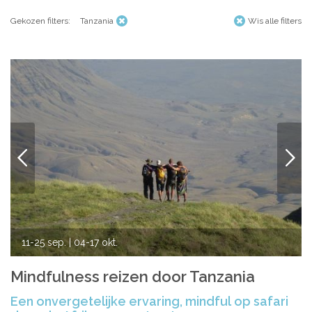
Azië
Women’s Retreats
Gekozen filters:
Tanzania
Wis alle filters
Workshops
India
Indonesië
Alle retreats
Nepal
Sri Lanka
Thailand
Afrika
Kenia
VORIGE
VOLG
Marokko
Tanzania
Amerika
11-25 sep.
| 04-17 okt.
Brazilië
Mindfulness reizen door Tanzania
Een onvergetelijke ervaring, mindful op safari