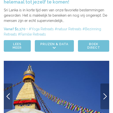
helemaal tot jezelf te komen!
Sri Lanka is in korte tijd een van onze favoriete bestemmingen
geworden. Het is makkelijk te bereiken en nog vrij ongerept. De
mensen zijn er echt supervriendelijk…
Vanaf $1,170
Yoga Retreats
natuur Retreats
Bezinning
Retreats
Familie Retreats
LEES
PRIJZEN & DATA
BOEK
MEER
DIRECT
VORIGE
VOLG