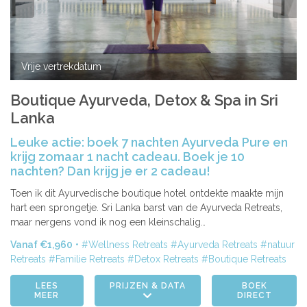
Vrije vertrekdatum
Boutique Ayurveda, Detox & Spa in Sri
Lanka
Leuke actie: boek 7 nachten Ayurveda Pure en
krijg zomaar 1 nacht cadeau. Boek je 10
nachten? Dan krijg je er 2 cadeau!
Toen ik dit Ayurvedische boutique hotel ontdekte maakte mijn
hart een sprongetje. Sri Lanka barst van de Ayurveda Retreats,
maar nergens vond ik nog een kleinschalig…
Vanaf €1,960
Wellness Retreats
Ayurveda Retreats
natuur
Retreats
Familie Retreats
Detox Retreats
Boutique Retreats
LEES
PRIJZEN & DATA
BOEK
MEER
DIRECT