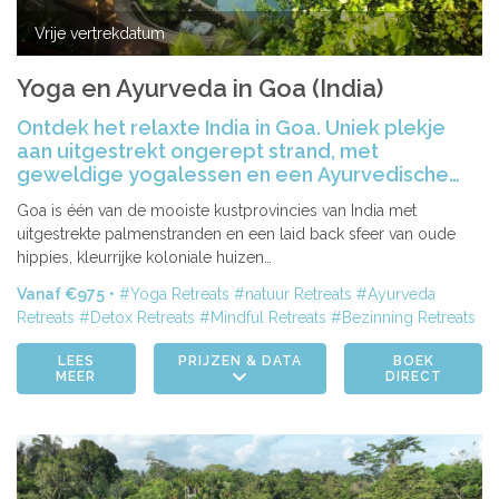
Vrije vertrekdatum
Yoga en Ayurveda in Goa (India)
Ontdek het relaxte India in Goa. Uniek plekje
aan uitgestrekt ongerept strand, met
geweldige yogalessen en een Ayurvedische
spa!
Goa is één van de mooiste kustprovincies van India met
uitgestrekte palmenstranden en een laid back sfeer van oude
hippies, kleurrijke koloniale huizen…
Vanaf €975
Yoga Retreats
natuur Retreats
Ayurveda
Retreats
Detox Retreats
Mindful Retreats
Bezinning Retreats
LEES
PRIJZEN & DATA
BOEK
MEER
DIRECT