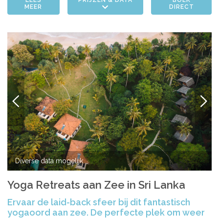
MEER
DIRECT
VORIGE
VOLG
Diverse data mogelijk
Yoga Retreats aan Zee in Sri Lanka
Ervaar de laid-back sfeer bij dit fantastisch
yogaoord aan zee. De perfecte plek om weer