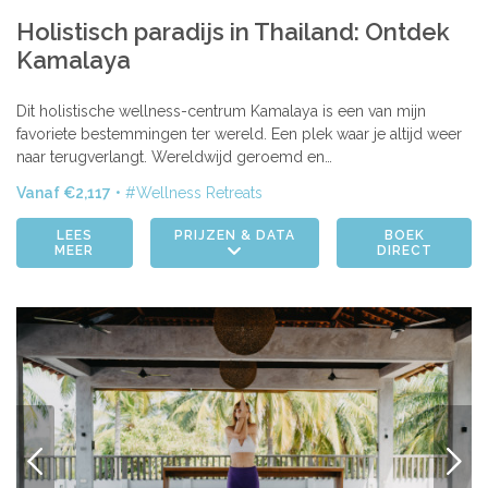
Holistisch paradijs in Thailand: Ontdek
Kamalaya
Dit holistische wellness-centrum Kamalaya is een van mijn
favoriete bestemmingen ter wereld. Een plek waar je altijd weer
naar terugverlangt. Wereldwijd geroemd en…
Vanaf €2,117
Wellness Retreats
LEES
PRIJZEN & DATA
BOEK
MEER
DIRECT
VORIGE
VOLG