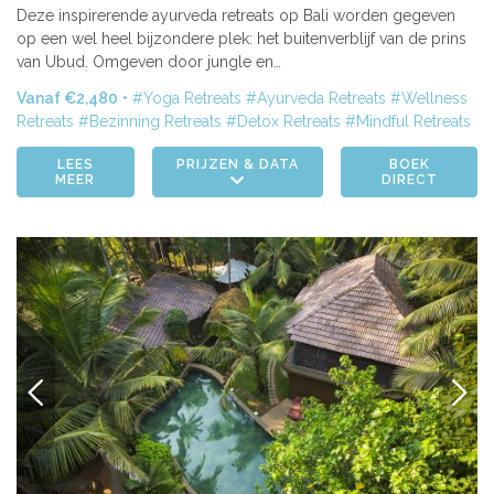
| 06-13 dec.
| 13-20 dec.
| 20-27 dec.
| 03-10 jan. 2027
Deze inspirerende ayurveda retreats op Bali worden gegeven
op een wel heel bijzondere plek: het buitenverblijf van de prins
| 10-17 jan. 2027
| 17-24 jan. 2027
| 24-31 jan. 2027
van Ubud. Omgeven door jungle en…
Vanaf €2,480
Yoga Retreats
Ayurveda Retreats
Wellness
| 07-14 feb. 2027
Retreats
Bezinning Retreats
Detox Retreats
Mindful Retreats
LEES
PRIJZEN & DATA
BOEK
MEER
DIRECT
VORIGE
VOLG