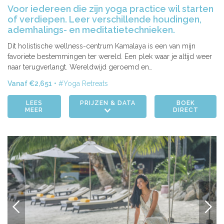
Voor iedereen die zijn yoga practice wil starten
of verdiepen. Leer verschillende houdingen,
ademhalings- en meditatietechnieken.
Dit holistische wellness-centrum Kamalaya is een van mijn
favoriete bestemmingen ter wereld. Een plek waar je altijd weer
naar terugverlangt. Wereldwijd geroemd en…
Vanaf €2,651
Yoga Retreats
LEES
PRIJZEN & DATA
BOEK
MEER
DIRECT
VORIGE
VOLG