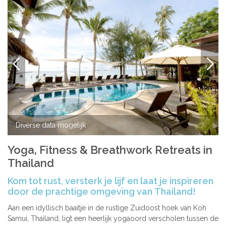
VORIGE
VOLG
Diverse data mogelijk
Yoga, Fitness & Breathwork Retreats in
Thailand
Kom tot rust, versterk je lijf en laat je inspireren
door de prachtige omgeving van Thailand!
Aan een idyllisch baaitje in de rustige Zuidoost hoek van Koh
Samui, Thailand, ligt een heerlijk yogaoord verscholen tussen de