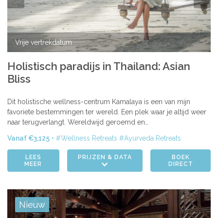
Vrije vertrekdatum
Holistisch paradijs in Thailand: Asian
Bliss
Dit holistische wellness-centrum Kamalaya is een van mijn
favoriete bestemmingen ter wereld. Een plek waar je altijd weer
naar terugverlangt. Wereldwijd geroemd en…
Vanaf €3,125
Wellness Retreats
Ayurveda Retreats
LEES
PRIJZEN & DATA
BOEK
MEER
DIRECT
Nieuw