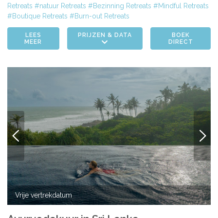
Retreats
natuur Retreats
Bezinning Retreats
Mindful Retreats
Boutique Retreats
Burn-out Retreats
LEES
PRIJZEN & DATA
BOEK
MEER
DIRECT
VORIGE
VOLG
Vrije vertrekdatum