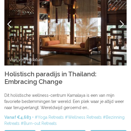
VORIGE
VOLG
Vrije vertrekdatum
Holistisch paradijs in Thailand:
Embracing Change
Dit holistische wellness-centrum Kamalaya is een van mijn
favoriete bestemmingen ter wereld. Een plek waar je altijd weer
naar terugverlangt. Wereldwijd geroemd en…
Vanaf €4,683
Yoga Retreats
Wellness Retreats
Bezinning
Retreats
Burn-out Retreats