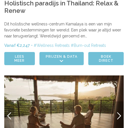
Holistisch paradijs in Thailand: Relax &
Renew
Dit holistische wellness-centrum Kamalaya is een van mijn
favoriete bestemmingen ter wereld. Een plek waar je altijd weer
naar terugverlangt. Wereldwijd geroemd en…
Vanaf €2,247
Wellness Retreats
Burn-out Retreats
LEES
PRIJZEN & DATA
BOEK
MEER
DIRECT
VORIGE
VOLG