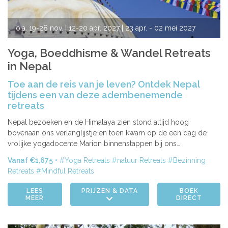
o.a.
19-28 nov.
| 12-20 apr. 2027
| 23 apr. - 02 mei 2027
| 22-30 okt. 2027
| 03-12 nov. 2027
Yoga, Boeddhisme & Wandel Retreats
in Nepal
Toe aan de reis van je leven? Ontdek Nepal
tijdens een van deze adembenemende
retreats
Nepal bezoeken en de Himalaya zien stond altijd hoog
bovenaan ons verlanglijstje en toen kwam op de een dag de
vrolijke yogadocente Marion binnenstappen bij ons…
Vanaf €1,675
Yoga Retreats
natuur Retreats
Bezinning
Retreats
Mindful Retreats
LEES
PRIJZEN & DATA
BOEK
MEER
DIRECT