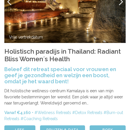
VORIGE
VOLG
Vrije vertrekdatum
Holistisch paradijs in Thailand: Radiant
Bliss Women´s Health
Beleef dit retreat speciaal voor vrouwen en
geef je gezondheid en welzijn een boost,
omdat je het waard bent!
Dit holistische wellness-centrum Kamalaya is een van mijn
favoriete bestemmingen ter wereld. Een plek waar je altijd weer
naar terugverlangt. Wereldwijd geroemd en…
Vanaf €4,160
Wellness Retreats
Detox Retreats
Burn-out
Retreats
Coaching Retreats
LEES
PRIJZEN & DATA
BOEK