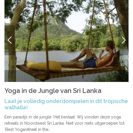
VORIGE
VOLG
Yoga in de Jungle van Sri Lanka
Laat je volledig onderdompelen in dit tropische
walhalla!
Een paradijs in de jungle. Het bestaat. Wij vonden deze yoga
retreats in Noordwest Sri Lanka. Niet voor niets uitgeroepen tot
‘Best Yogaretreat in the…