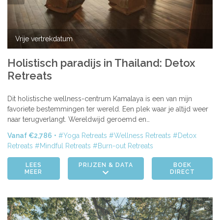
Vrije vertrekdatum
Holistisch paradijs in Thailand: Detox
Retreats
Dit holistische wellness-centrum Kamalaya is een van mijn
favoriete bestemmingen ter wereld. Een plek waar je altijd weer
naar terugverlangt. Wereldwijd geroemd en…
Vanaf €2,786
Yoga Retreats
Wellness Retreats
Detox
Retreats
Mindful Retreats
Burn-out Retreats
LEES
PRIJZEN & DATA
BOEK
MEER
DIRECT