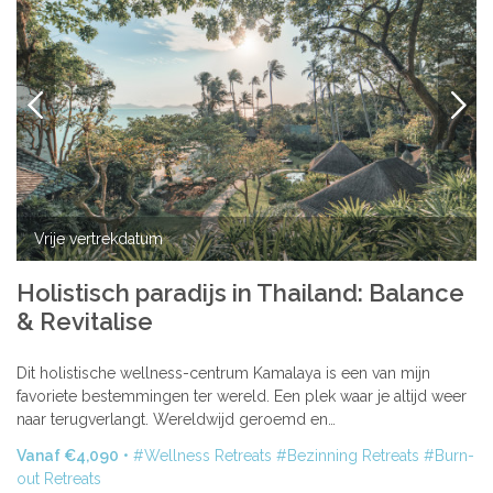
VORIGE
VOLG
Vrije vertrekdatum
Holistisch paradijs in Thailand: Balance
& Revitalise
Dit holistische wellness-centrum Kamalaya is een van mijn
favoriete bestemmingen ter wereld. Een plek waar je altijd weer
naar terugverlangt. Wereldwijd geroemd en…
Vanaf €4,090
Wellness Retreats
Bezinning Retreats
Burn-
out Retreats