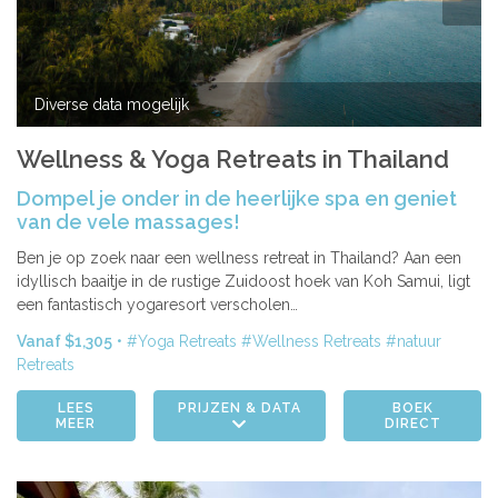
Azië
Women’s Retreats
Workshops
India
Indonesië
Alle retreats
Diverse data mogelijk
Nepal
Sri Lanka
Wellness & Yoga Retreats in Thailand
Thailand
Dompel je onder in de heerlijke spa en geniet
van de vele massages!
Afrika
Kenia
Ben je op zoek naar een wellness retreat in Thailand? Aan een
idyllisch baaitje in de rustige Zuidoost hoek van Koh Samui, ligt
Marokko
een fantastisch yogaresort verscholen…
Tanzania
Vanaf $1,305
Yoga Retreats
Wellness Retreats
natuur
Amerika
Retreats
Brazilië
LEES
PRIJZEN & DATA
BOEK
MEER
DIRECT