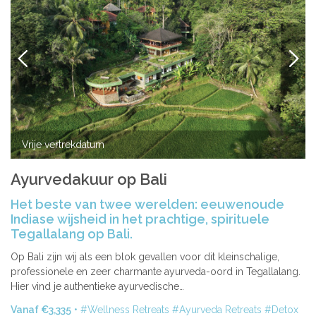
VORIGE
VOLG
Vrije vertrekdatum
Ayurvedakuur op Bali
Het beste van twee werelden: eeuwenoude
Indiase wijsheid in het prachtige, spirituele
Tegallalang op Bali.
Op Bali zijn wij als een blok gevallen voor dit kleinschalige,
professionele en zeer charmante ayurveda-oord in Tegallalang.
Hier vind je authentieke ayurvedische…
Vanaf €3,335
Wellness Retreats
Ayurveda Retreats
Detox