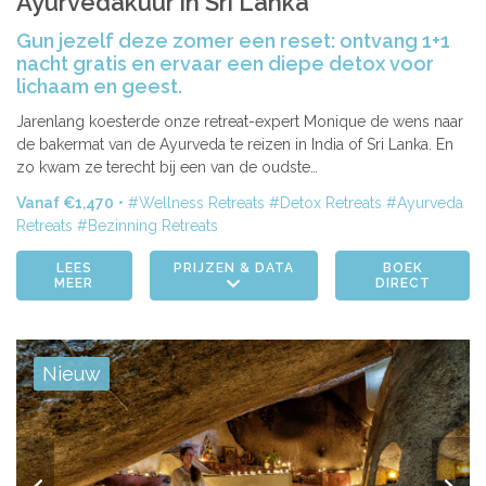
Ayurvedakuur in Sri Lanka
Gun jezelf deze zomer een reset: ontvang 1+1
nacht gratis en ervaar een diepe detox voor
lichaam en geest.
Jarenlang koesterde onze retreat-expert Monique de wens naar
de bakermat van de Ayurveda te reizen in India of Sri Lanka. En
zo kwam ze terecht bij een van de oudste…
Vanaf €1,470
Wellness Retreats
Detox Retreats
Ayurveda
Retreats
Bezinning Retreats
LEES
PRIJZEN & DATA
BOEK
MEER
DIRECT
Nieuw