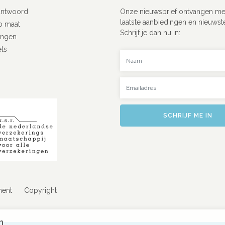
antwoord
Onze nieuwsbrief ontvangen me
laatste aanbiedingen en nieuwst
p maat
Schrijf je dan nu in:
ingen
ets
Uw naam
Uw emailadres
SCHRIJF ME IN
ment
Copyright
n