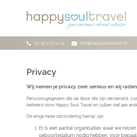
Ga naar de hoofdinhoud
+31 35 203 11 21
info@happysoultravel.nl
Privacy
Wij nemen je privacy zeer serieus en wij rade
Persoonsgegevens die via deze site zijn verzameld, z
beheerd door Happy Soul Travel en zullen niet aan and
De enige twee uitzondering hierop zijn:
Er is een aantal organisaties waar we reize
geboortedatum nodig hebben. Voor bepaalde