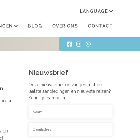
LANGUAGE
TRAN
NGEN
BLOG
OVER ONS
CONTACT
Nieuwsbrief
Onze nieuwsbrief ontvangen met de
n.
laatste aanbiedingen en nieuwste reizen?
Schrijf je dan nu in:
worden
s en
of