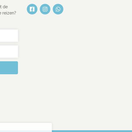
t de
e reizen?