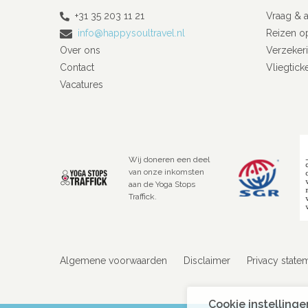
+31 35 203 11 21
Vraag & 
info@happysoultravel.nl
Reizen o
Over ons
Verzeker
Contact
Vliegtick
Vacatures
Wij doneren een deel
van onze inkomsten
aan de Yoga Stops
Traffick.
Algemene voorwaarden
Disclaimer
Privacy state
Cookie instellinge