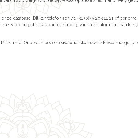
niet verantwoordelijk voor de wijze waarop deze sites met privacy gev
 onze database. Dit kan telefonisch via +31 (0)35 203 11 21 of per emai
s niet worden gebruikt voor toezending van extra informatie dan kun j
Mailchimp. Onderaan deze nieuwsbrief staat een link waarmee je je o