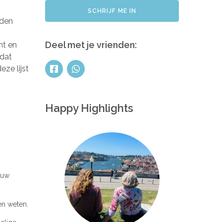
SCHRIJF ME IN
rden
Deel met je vrienden:
nt en
 dat
eze lijst
Happy Highlights
ouw
en weten.