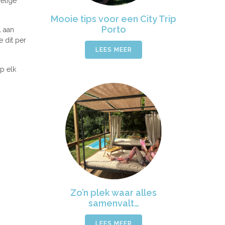
oelige
Mooie tips voor een City Trip
Porto
l aan
e dit per
LEES MEER
p elk
Zo’n plek waar alles
samenvalt…
LEES MEER