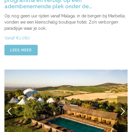
programma en verblijf op een
adembenemende plek onder de…
Op nog geen uur rijden vanaf Malaga, in de bergen bij Marbella,
vonden we een kleinschalig boutique hotel. Zo’n verborgen
paradijsje waar je ook…
Vanaf €1,080
LEES MEER
VORIGE
VOLG