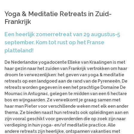
Azië
Women’s Retreats
Yoga & Meditatie Retreats in Zuid-
Workshops
India
Frankrijk
Indonesië
Alle retreats
Nepal
Een heerlijk zomerretreat van 29 augustus-5
Sri Lanka
september. Kom tot rust op het Franse
Thailand
platteland!
Afrika
De Nederlandse yogadocente Elleke van Kraalingen is met
Kenia
haar gezin naar het zuiden van Frankrijk vertrokken om haar
droom te verwezenlijken: het geven van yoga & meditatie
Marokko
retreats op een landgoed aan de rand van de Pyreneeën. De
Tanzania
retreats worden gegeven in een het prachtige Domaine De
Mournac in Antugnac, gelegen te midden van een 6 hectare
Amerika
bos en wijngaarden. Ze verwelkomt je graag samen met
Brazilië
haar man Pieter voor verschillende weken met elk een ander
thema. Ze bieden naast hun retreats ook opleidingen aan en
zijn vooral geschikt voor gevorderden die op zoek zijn naar
verdieping in hun yoga- en/of meditatie practice. Alle
andere retreats zijn heerlijke, ontspannen vakanties met