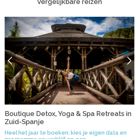
Vergelijkbare reizen
VORIGE
VOLG
Boutique Detox, Yoga & Spa Retreats in
Zuid-Spanje
Heel het jaar te boeken: kies je eigen data en