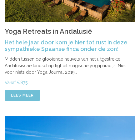
Yoga Retreats in Andalusië
Het hele jaar door kom je hier tot rust in deze
sympathieke Spaanse finca onder de zon!
Midden tussen de glooiende heuvels van het uitgestrekte
Andalusische landschap ligt dit magische yogaparadijs. Niet
voor niets door Yoga Journal 2019…
Vanaf €875
LEES MEER