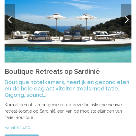
VORIGE
VOLG
Boutique Retreats op Sardiniē
Boutique hotelkamers, heerlijk en gezond eten
en de hele dag activiteiten zoals meditatie,
Qigong, sound…
Kom alleen of samen genieten op deze fantastische nieuwe
retreat-locatie op Sardinië, een van de mooiste eilanden van
Italië. Boutique…
Vanaf €1,400