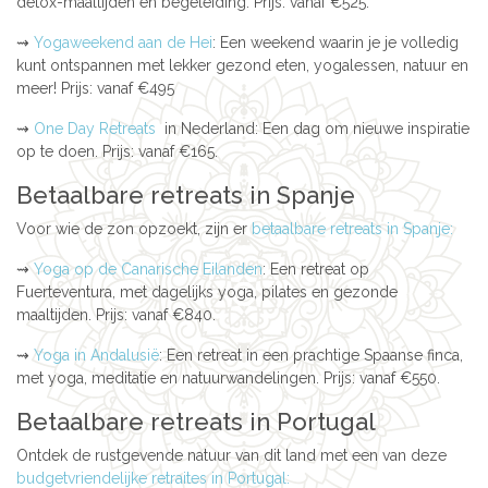
detox-maaltijden en begeleiding. Prijs: vanaf €525.
⇝
Yogaweekend aan de Hei
: Een weekend waarin je je volledig
kunt ontspannen met lekker gezond eten, yogalessen, natuur en
meer! Prijs: vanaf €495
⇝
One Day Retreats
in Nederland: Een dag om nieuwe inspiratie
op te doen. Prijs: vanaf €165.
Betaalbare retreats in Spanje
Voor wie de zon opzoekt, zijn er
betaalbare retreats in Spanje:
⇝
Yoga op de Canarische Eilanden
: Een retreat op
Fuerteventura, met dagelijks yoga, pilates en gezonde
maaltijden. Prijs: vanaf €840.
⇝
Yoga in Andalusië
: Een retreat in een prachtige Spaanse finca,
met yoga, meditatie en natuurwandelingen. Prijs: vanaf €550.
Betaalbare retreats in Portugal
Ontdek de rustgevende natuur van dit land met een van deze
budgetvriendelijke retraites in Portugal: