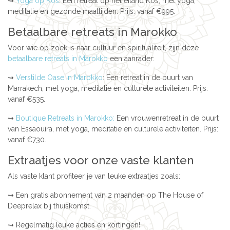
⇝
Yoga op Kos
: Een retreat op het eiland Kos, met yoga,
meditatie en gezonde maaltijden. Prijs: vanaf €995.
Betaalbare retreats in Marokko
Voor wie op zoek is naar cultuur en spiritualiteit, zijn deze
betaalbare retreats in Marokko
een aanrader:
⇝
Verstilde Oase in Marokko
: Een retreat in de buurt van
Marrakech, met yoga, meditatie en culturele activiteiten. Prijs:
vanaf €535.
⇝
Boutique Retreats in Marokko:
Een vrouwenretreat in de buurt
van Essaouira, met yoga, meditatie en culturele activiteiten. Prijs:
vanaf €730.
Extraatjes voor onze vaste klanten
Als vaste klant profiteer je van leuke extraatjes zoals:
⇝ Een gratis abonnement van 2 maanden op The House of
Deeprelax bij thuiskomst.
⇝ Regelmatig leuke acties en kortingen!