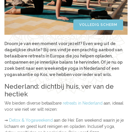
Azië
Women’s Retreats
Workshops
India
Indonesië
VOLLEDIG SCHERM
Alle retreats
Nepal
Sri Lanka
Droom je van een moment voor jezelf? Even weg uit de
Thailand
dagelijkse drukte? Bij ons vind je een prachtig aanbod van
betaalbare retreats in Europa die jou helpen opladen,
Afrika
ontspannen en je innerlijke balans te hervinden. Of je nu op
Kenia
zoek bent naar een weekendje yoga in Nederland of een
yogavakantie op Kos, we hebben voor ieder wat wils.
Marokko
Tanzania
Nederland: dichtbij huis, ver van de
hectiek
Amerika
We bieden diverse betaalbare
retreats in Nederland
aan, ideaal
Brazilië
voor wie niet ver wilt reizen:
⇝
Detox & Yogaweekend
aan de Hei: Een weekend waarin je je
lichaam en geest kunt reinigen en opladen. Inclusief yoga,