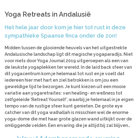
Azië
Women’s Retreats
Yoga Retreats in Andalusië
Workshops
India
Indonesië
Alle retreats
Het hele jaar door kom je hier tot rust in deze
Nepal
sympathieke Spaanse finca onder de zon!
Sri Lanka
Thailand
Midden tussen de glooiende heuvels van het uitgestrekte
Andalusische landschap ligt dit magische yogaparadijs. Niet
voor niets door Yoga Journal 2019 uitgeroepen als een van
Afrika
de leukste yogaplekken ter wereld. In de laid back sfeer van
Kenia
dit yogacentrum kom je helemaal tot rust en je voelt dat
Marokko
iedereen hier met hart en ziel betrokken is om jou een
geweldige tijd te bezorgen. Je kunt kiezen uit een mooie
Tanzania
variatie aan yogaretraites: van healing- en wellness tot
zelfgeleide ‘Retreat Yourself’, waarbij je helemaal in je eigen
Amerika
tempo van de rustige sfeer kunt genieten. De grote eye
Brazilië
catcher van dit yoga walhallah is misschien wel de enorme
yoga-dome die met haar grote glazen wand uitkijkt over de
omliggende velden. Een ervaring die je altijd bij zal blijven…