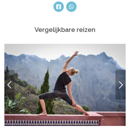
Vergelijkbare reizen
VORIGE
VOLG