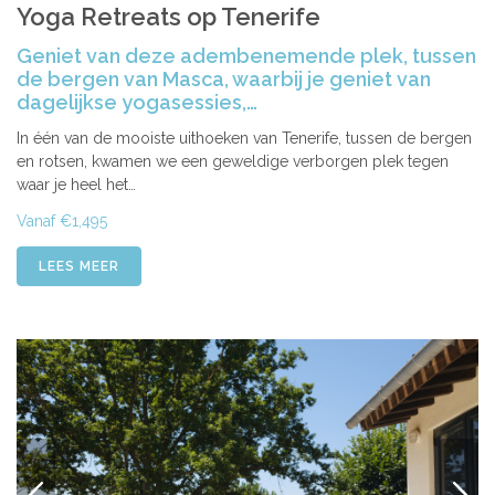
Yoga Retreats op Tenerife
Geniet van deze adembenemende plek, tussen
de bergen van Masca, waarbij je geniet van
dagelijkse yogasessies,…
In één van de mooiste uithoeken van Tenerife, tussen de bergen
en rotsen, kwamen we een geweldige verborgen plek tegen
waar je heel het…
Vanaf €1,495
LEES MEER