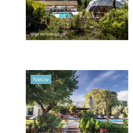
VORIGE
VOLG
Vrije vertrekdatum
Nieuw
VORIGE
VOLG