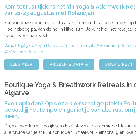
Kom tot rust tijdens het Yin Yoga & Ademwerk Ret
van 21-23 augustus met Rolandjan!
Een van onze populairste retreats zijn onze retreat-weekenden op
ENDE
Hoorneboeg pal aan de hei in Hilversum! Je kunt hier het hele jaar
terecht voor heel veel…
Vanaf €525
Yoga Retreats
natuur Retreats
Bezinning Retreats
Weekend Retreats
LEES MEER
PRIJZEN & DATA
BOEK DIRECT
Boutique Yoga & Breathwork Retreats in 
Algarve
Even opladen? Op deze kleinschalige plek in Port
bepaal jij het tempo en geniet je van alle rust om 
heen.
ENDE
Oh, wat werden wij vrolijk van deze plek waar je onmiddellijk kunt 
alle drukte van je af kunt schudden. Smaakvol, kleinschalig en kwalita