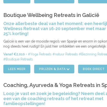
Boutique Wellbeing Retreats in Galicië
Onze allerbeste deal van het moment: een heerlij
Wellness Retreat van 16-20 september met maar l
25% korting!
ENDE
Galicië is een van de mooiste regio’s van Spanje en enorm in opko
nog steeds heel rustig)! En juist hier ontdekten we een ongelofelijk f
Vanaf €2,010
Yoga Retreats
natuur Retreats
Bezinning Retrea
Boutique Retreats
LEES MEER
PRIJZEN & DATA
BOEK DIRECT
Coaching, Ayurveda & Yoga Retreats in S
Loop je vast en zoek je begeleiding? Neem deel 
een van de coaching retreats of het retreat met
familieopstellingen!