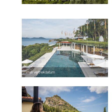
| 07-14 nov.
| 16-23 nov.
VORIGE
VOLG
Vrije vertrekdatum