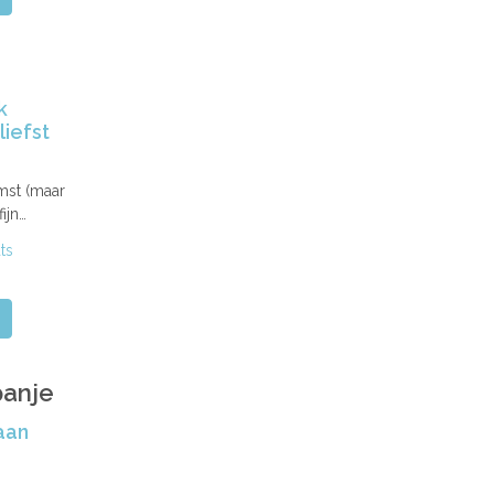
k
iefst
mst (maar
ijn…
ts
panje
aan