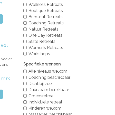
ts
Wellness Retreats
Boutique Retreats
Burn-out Retreats
Coaching Retreats
Natuur Retreats
One Day Retreats
Stilte Retreats
 vol
Women’s Retreats
Workshops
e voelen
Specifieke wensen
t ons
Alle niveaus welkom
Coaching beschikbaar
inning
Dicht bij zee
Duurzaam bereikbaar
Groepsretreat
Individuele retreat
Kinderen welkom
Massages beschikbaar