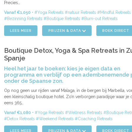
Precies…
Vanaf €1,050
Yoga Retreats
natuur Retreats
Mindful Retreats
Bezinning Retreats
Boutique Retreats
Burn-out Retreats
LEES MEER
PRIJZEN & DATA
BOEK DIRECT
Boutique Detox, Yoga & Spa Retreats in Z
Spanje
Heel het jaar te boeken: kies je eigen data en
programma en verblijf op een adembenemende 
onder de Spaanse zon.
ENDE
Op nog geen uur rijden vanaf Malaga, in de bergen bij Marbella, v
een kleinschalig boutique hotel. Zo’n verborgen paradijsje waar je
eens 365…
Vanaf €1,080
Yoga Retreats
Wellness Retreats
Boutique Ret
Detox Retreats
Weekend Retreats
Coaching Retreats
LEES MEER
PRIJZEN & DATA
BOEK DIRECT