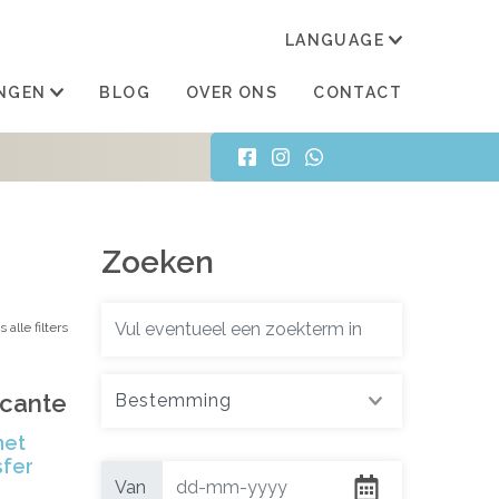
LANGUAGE
TRAN
NGEN
BLOG
OVER ONS
CONTACT
Zoeken
 alle filters
icante
Bestemming
met
sfer
Van