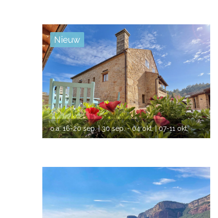
Nieuw
VORIGE
VOLG
o.a.
16-20 sep.
| 30 sep. - 04 okt.
| 07-11 okt.
| 14-18 okt.
| 28 okt. - 01 nov.