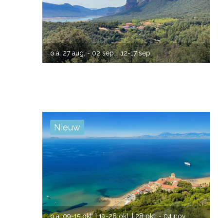
VORIGE
VOLG
o.a.
27 aug. - 02 sep.
| 12-17 sep.
| 26 sep. - 02 okt.
| 23-29 okt.
| 23-29 nov.
Nieuw
VORIGE
VOLG
o.a.
09-15 okt.
| 19-26 okt.
| 28 okt. - 04 nov.