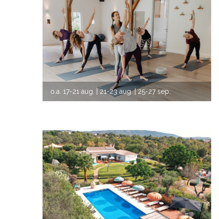
VORIGE
VOLG
o.a.
17-21 aug.
| 21-23 aug.
| 25-27 sep.
| 23-25 okt.
| 20-22 nov.
| 11-13 dec.
| 18-20 dec.
| 22-24 jan. 2027
| 19-21 mrt. 2027
VORIGE
VOLG