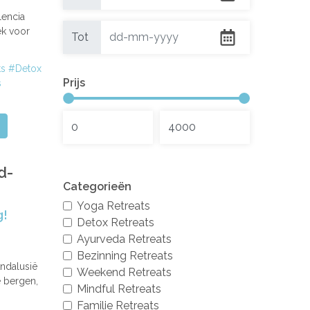
Reizen vanaf
lencia
ek voor
Tot
Reizen tot
ts
Detox
Prijs
s
d-
Categorieën
Yoga Retreats
g!
Detox Retreats
Ayurveda Retreats
Bezinning Retreats
Andalusië
Weekend Retreats
e bergen,
Mindful Retreats
Familie Retreats