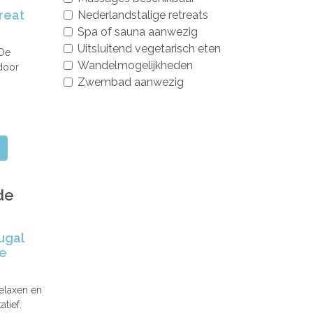
reat
Nederlandstalige retreats
Spa of sauna aanwezig
Uitsluitend vegetarisch eten
 De
Wandelmogelijkheden
 door
Zwembad aanwezig
de
ugal
je
relaxen en
tief.