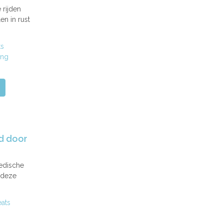
 rijden
n in rust
ts
ing
id door
vedische
 deze
eats