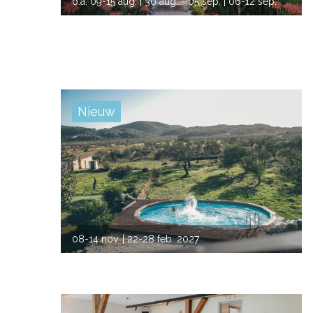
o.a.
09-15 aug.
| 30 aug. - 05 sep.
| 06-12 sep.
| 13-19 sep.
| 20-26 sep.
| 27 sep. - 03 okt.
| 11-17 okt.
| 11-17 okt.
| 18-24 okt.
| 25-31 okt.
Nieuw
VORIGE
VOLG
08-14 nov.
| 22-28 feb. 2027