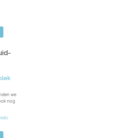
uid-
plek
onden we
 ook nog
reats