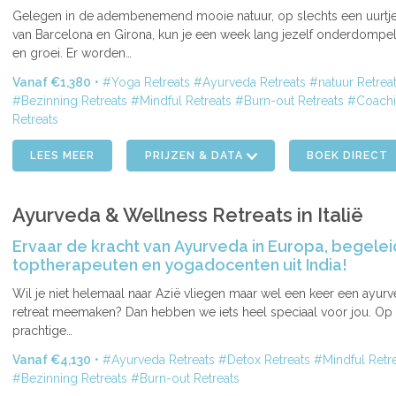
ENDE
Gelegen in de adembenemend mooie natuur, op slechts een uurtje
van Barcelona en Girona, kun je een week lang jezelf onderdompele
en groei. Er worden…
Vanaf €1,380
Yoga Retreats
Ayurveda Retreats
natuur Retrea
Bezinning Retreats
Mindful Retreats
Burn-out Retreats
Coach
Retreats
LEES MEER
PRIJZEN & DATA
BOEK DIRECT
Ayurveda & Wellness Retreats in Italië
Ervaar de kracht van Ayurveda in Europa, begele
toptherapeuten en yogadocenten uit India!
Wil je niet helemaal naar Azië vliegen maar wel een keer een ayur
ENDE
retreat meemaken? Dan hebben we iets heel speciaal voor jou. Op
prachtige…
Vanaf €4,130
Ayurveda Retreats
Detox Retreats
Mindful Retr
Bezinning Retreats
Burn-out Retreats