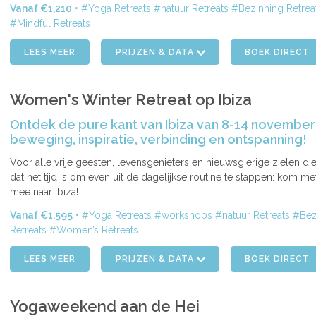
Vanaf €1,210
Yoga Retreats
natuur Retreats
Bezinning Retrea
Mindful Retreats
LEES MEER
PRIJZEN & DATA
BOEK DIRECT
Women's Winter Retreat op Ibiza
Ontdek de pure kant van Ibiza van 8-14 november
beweging, inspiratie, verbinding en ontspanning!
Voor alle vrije geesten, levensgenieters en nieuwsgierige zielen di
ENDE
dat het tijd is om even uit de dagelijkse routine te stappen: kom me
mee naar Ibiza!…
Vanaf €1,595
Yoga Retreats
workshops
natuur Retreats
Bez
Retreats
Women’s Retreats
LEES MEER
PRIJZEN & DATA
BOEK DIRECT
Yogaweekend aan de Hei