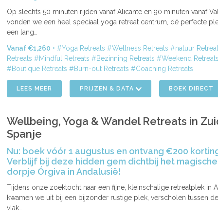
ENDE
Op slechts 50 minuten rijden vanaf Alicante en 90 minuten vanaf Va
vonden we een heel speciaal yoga retreat centrum, dé perfecte pl
een lang…
Vanaf €1,260
Yoga Retreats
Wellness Retreats
natuur Retrea
Retreats
Mindful Retreats
Bezinning Retreats
Weekend Retreat
Boutique Retreats
Burn-out Retreats
Coaching Retreats
LEES MEER
PRIJZEN & DATA
BOEK DIRECT
Wellbeing, Yoga & Wandel Retreats in Zui
Spanje
Nu: boek vóór 1 augustus en ontvang €200 kortin
Verblijf bij deze hidden gem dichtbij het magische
dorpje Órgiva in Andalusië!
ENDE
Tijdens onze zoektocht naar een fijne, kleinschalige retreatplek in 
kwamen we uit bij een bijzonder rustige plek, verscholen tussen d
vlak…