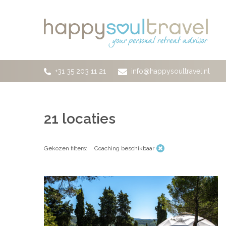
Ga naar de hoofdinhoud
+31 35 203 11 21
info@happysoultravel.nl
21
locaties
Gekozen filters:
Coaching beschikbaar