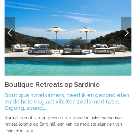
VORIGE
VOLG
Boutique Retreats op Sardiniē
Boutique hotelkamers, heerlijk en gezond eten
en de hele dag activiteiten zoals meditatie,
Qigong, sound…
Kom alleen of samen genieten op deze fantastische nieuwe
retreat-locatie op Sardinië, een van de mooiste eilanden van
Italië. Boutique…