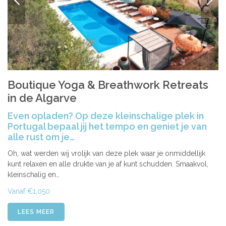
Boutique Yoga & Breathwork Retreats
in de Algarve
Even opladen? Op deze kleinschalige plek in
Portugal bepaal jij het tempo en geniet je van
alle rust om je…
Oh, wat werden wij vrolijk van deze plek waar je onmiddellijk
kunt relaxen en alle drukte van je af kunt schudden. Smaakvol,
kleinschalig en…
Vanaf €1,050
LEES MEER