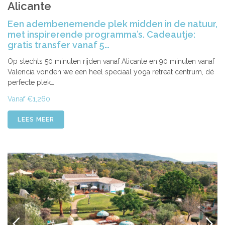
Alicante
Een adembenemende plek midden in de natuur,
met inspirerende programma’s. Cadeautje:
gratis transfer vanaf 5…
Op slechts 50 minuten rijden vanaf Alicante en 90 minuten vanaf
Valencia vonden we een heel speciaal yoga retreat centrum, dé
perfecte plek…
Vanaf €1,260
LEES MEER
VORIGE
VOLG