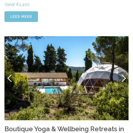
Vanaf €1,400
LEES MEER
VORIGE
VOLG
Boutique Yoga & Wellbeing Retreats in