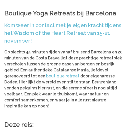
Azië
Women’s Retreats
Boutique Yoga Retreats bij Barcelona
Workshops
India
Indonesië
Alle retreats
Kom weer in contact met je eigen kracht tijdens
Nepal
het Wisdom of the Heart Retreat van 15-21
Sri Lanka
november!
Thailand
Op slechts 45 minuten rijden vanaf bruisend Barcelona en 20
Afrika
minuten van de Costa Brava ligt deze prachtige retreatplek
verscholen tussen de groene oase van bergen en bosrijk
Kenia
gebied. Een authentieke Catalaanse Masia, liefdevol
Marokko
gerenoveerd tot een
boutique retreat
door eigenaresse
Tanzania
Dorien. Hier lijkt de wereld even stil te staan. Eeuwenlang
vonden pelgrims hier rust, en die serene sfeer is nog altijd
Amerika
voelbaar. Een plek waar je thuiskomt, waar natuur en
comfort samenkomen, en waar je in alle rust nieuwe
Brazilië
inspiratie kan op doen!
Deze reis: