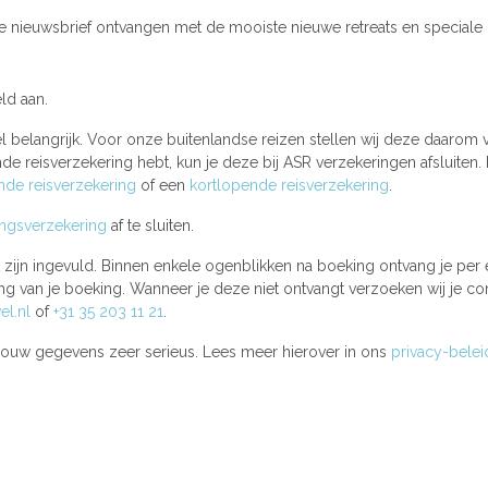
se nieuwsbrief ontvangen met de mooiste nieuwe retreats en speciale
ld aan.
l belangrijk. Voor onze buitenlandse reizen stellen wij deze daarom v
e reisverzekering hebt, kun je deze bij ASR verzekeringen afsluiten. 
de reisverzekering
of een
kortlopende reisverzekering
.
ingsverzekering
af te sluiten.
st zijn ingevuld. Binnen enkele ogenblikken na boeking ontvang je per
g van je boeking. Wanneer je deze niet ontvangt verzoeken wij je co
el.nl
of
+31 35 203 11 21
.
ouw gegevens zeer serieus. Lees meer hierover in ons
privacy-belei