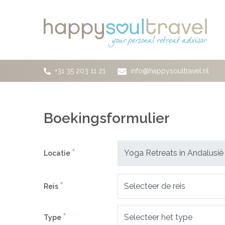
Ga naar de hoofdinhoud
+31 35 203 11 21
info@happysoultravel.nl
Boekingsformulier
*
Locatie
*
Reis
*
Type