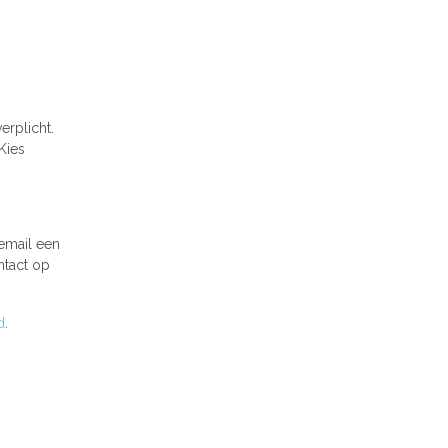
erplicht.
Kies
 email een
ntact op
d
.