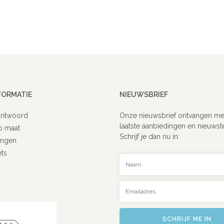
FORMATIE
NIEUWSBRIEF
antwoord
Onze nieuwsbrief ontvangen me
laatste aanbiedingen en nieuwst
p maat
Schrijf je dan nu in:
ingen
ets
Uw naam
Uw emailadres
SCHRIJF ME IN