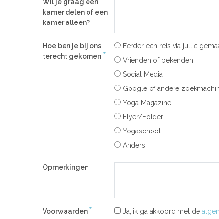
Wil je graag een
kamer delen of een
kamer alleen?
Hoe ben je bij ons
Eerder een reis via jullie gemaa
*
terecht gekomen
Vrienden of bekenden
Social Media
Google of andere zoekmachi
Yoga Magazine
Flyer/Folder
Yogaschool
Anders
Opmerkingen
*
Voorwaarden
Ja, ik ga akkoord met de
alge