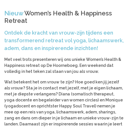
Azië
Women’s Retreats
Nieuw
Women’s Health & Happiness
Workshops
India
Retreat
Indonesië
Alle retreats
Nepal
Ontdek de kracht van vrouw-zijn tijdens een
Sri Lanka
transformerend retreat vol yoga, lichaamswerk,
Thailand
adem, dans en inspirerende inzichten!
Afrika
Met veel trots presenteren wij ons unieke Women’s Health &
Kenia
Happiness retreat op De Hoorneboeg. Een weekend dat
volledig in het teken zal staan van jou als vrouw.
Marokko
Tanzania
Wat betekent het om vrouw te zijn? Hoe goed ken jij jezelf
als vrouw? Sta je in contact met jezelf, met je eigen lichaam,
Amerika
met je diepste verlangens? Diana (somatisch therapeut,
yoga docente en begeleider van women circles) en Monique
Brazilië
(yogadocent en oprichtster Happy Soul Travel) nemen je
mee op een reis van yoga, lichaamswerk, adem, sharings,
zang en dans om dieper in je lichaam en unieke vrouw-zijn te
landen. Daarnaast zijn er inspirerende sessies waarin je leert