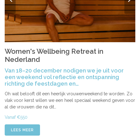
Women's Wellbeing Retreat in
Nederland
Van 18–20 december nodigen we je uit voor
een weekend vol reflectie en ontspanning
richting de feestdagen en…
Oh wat belooft dit een heerlijk vrouwenweekend te worden. Zo
vlak voor kerst willen we een heel speciaal weekend geven voor
al die vrouwen die na dit…
Vanaf €550
LEES MEER