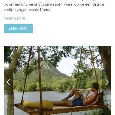
bovenaan ons verlanglijstje en toen kwam op de een dag de
vrolijke yogadocente Marion…
Vanaf €1,675
LEES MEER
VORIGE
VOLG