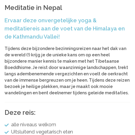
Azië
Women’s Retreats
Meditatie in Nepal
Workshops
India
Ervaar deze onvergetelijke yoga &
Indonesië
Alle retreats
meditatiereis aan de voet van de Himalaya en
Nepal
de Kathmandu Vallei!
Sri Lanka
Thailand
Tijdens deze bijzondere bezinningsreizen naar het dak van
de wereld (!) krijg je de unieke kans om op een heel
Afrika
bijzondere manier kennis te maken met het Tibetaanse
Boeddhisme. Je reist door waanzinnige landschappen, trekt
Kenia
langs adembenemende vergezichten en voelt de oerkracht
Marokko
van de immense bergreuzen om je heen. Tijdens deze reizen
Tanzania
bezoek je heilige plekken, maar je maakt ook mooie
wandelingen en bent deelnemer tijdens geleide meditaties.
Amerika
Brazilië
Deze reis:
alle niveaus welkom
Uitsluitend vegetarisch eten