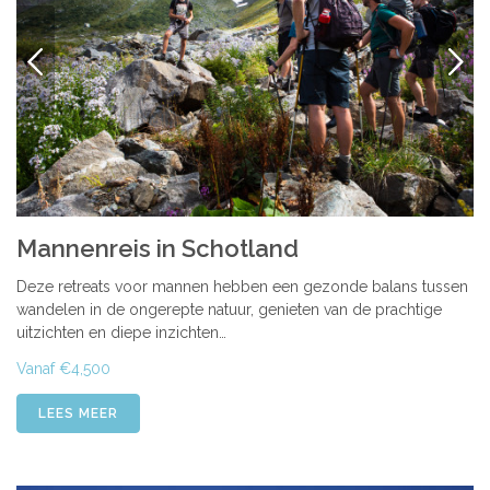
VORIGE
VOLG
Mannenreis in Schotland
Deze retreats voor mannen hebben een gezonde balans tussen
wandelen in de ongerepte natuur, genieten van de prachtige
uitzichten en diepe inzichten…
Vanaf €4,500
LEES MEER