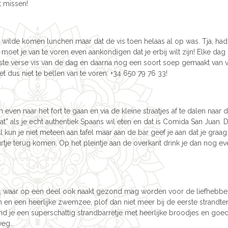
t missen!
 wilde komen lunchen maar dat de vis toen helaas al op was. Tja, had
moet je van te voren even aankondigen dat je erbij wilt zijn! Elke dag z
rste verse vis van de dag en daarna nog een soort soep gemaakt van v
t dus niet te bellen van te voren: +34 650 79 76 33!
even naar het fort te gaan en via de kleine straatjes af te dalen naar
eat” als je echt authentiek Spaans wil eten en dat is Comida San Juan. D
kun je niet meteen aan tafel maar aan de bar geef je aan dat je graag 
rtje terug komen. Op het pleintje aan de overkant drink je dan nog e
, waar op een deel ook naakt gezond mag worden voor de liefhebber.
en en een heerlijke zwemzee, plof dan niet meer bij de eerste strandte
ind je een superschattig strandbarretje met heerlijke broodjes en goed
 weg…