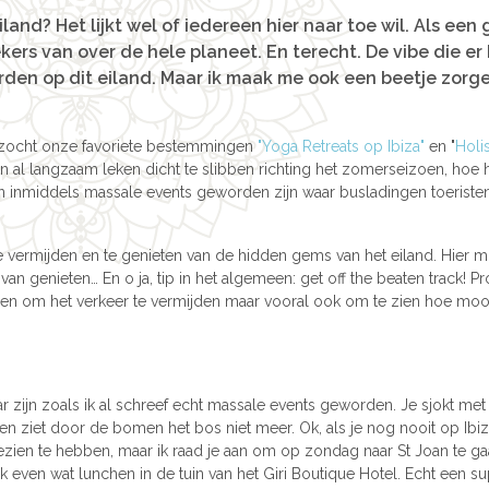
land? Het lijkt wel of iedereen hier naar toe wil. Als een 
kers van over de hele planeet. En terecht. De vibe die er
 worden op dit eiland. Maar ik maak me ook een beetje zor
 bezocht onze favoriete bestemmingen
"Yoga Retreats op Ibiza"
en "
Holi
n al langzaam leken dicht te slibben richting het zomerseizoen, hoe 
 inmiddels massale events geworden zijn waar busladingen toerist
 vermijden en te genieten van de hidden gems van het eiland. Hier mi
l van genieten… En o ja, tip in het algemeen: get off the beaten track! P
leen om het verkeer te vermijden maar vooral ook om te zien hoe mooi 
r zijn zoals ik al schreef echt massale events geworden. Je sjokt met
 ziet door de bomen het bos niet meer. Ok, als je nog nooit op Ibiz
zien te hebben, maar ik raad je aan om op zondag naar St Joan te ga
ok even wat lunchen in de tuin van het Giri Boutique Hotel. Echt een 