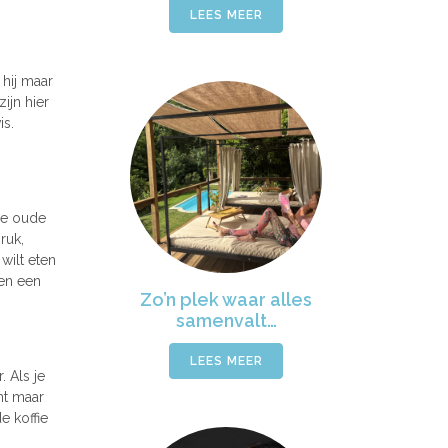
LEES MEER
 hij maar
ijn hier
is.
 de oude
ruk,
wilt eten
ven een
Zo’n plek waar alles
samenvalt…
LEES MEER
 Als je
nt maar
e koffie