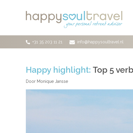
Ga naar de hoofdinhoud
+31 35 203 11 21
info@happysoultravel.nl
Happy highlight:
Top 5 verb
Door Monique Jansse