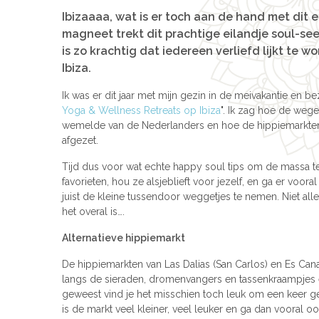
Ibizaaaa, wat is er toch aan de hand met dit ei
magneet trekt dit prachtige eilandje soul-see
is zo krachtig dat iedereen verliefd lijkt te
Ibiza.
Ik was er dit jaar met mijn gezin in de meivakantie en
Yoga & Wellness Retreats op Ibiza
". Ik zag hoe de wege
wemelde van de Nederlanders en hoe de hippiemarkten
afgezet.
Tijd dus voor wat echte happy soul tips om de massa te
favorieten, hou ze alsjeblieft voor jezelf, en ga er voora
juist de kleine tussendoor weggetjes te nemen. Niet al
het overal is….
Alternatieve hippiemarkt
De hippiemarkten van Las Dalias (San Carlos) en Es Cana
langs de sieraden, dromenvangers en tassenkraampjes en
geweest vind je het misschien toch leuk om een keer ge
is de markt veel kleiner, veel leuker en ga dan vooral o