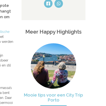
grote
 hangt
gen om
Meer Happy Highlights
stische
het
en werden
jn
robeer
en stil
 massa’s
a bent
Mooie tips voor een City Trip
an. Daar
Porto
supermooi