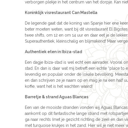
verborgen plekje in het centrum van het dorpje. Kan nie
Koninklijk visrestaurant Can Mastella
De legende gaat dat de koning van Spanje hier ene keer
beter moeten weten, want bij dit visrestaurant El Bigotes 
twee shifts, om 12 en om 14 uur en daar eet je de lekke
Superauthentiek, kleinschalig en blijmakend! Maar vergee
Authentiek eten in Ibiza-stad
Een dagje Ibiza-stad is wel echt een aanrader. Vooral om 
stad. En dan is daar wat mij betreft een echte “place to 
levendig en populair onder de lokale bevolking. Meestal 
en dan schrijven ze je naam op en mag je na een half uu
koffie, want het is het wachten waard!
Barretje & strand Aguas Blancas
Een van de mooiste stranden vonden wij Aguas Blancas
aankomt op dit fantastische lange strand met rotspartij
ga naar rechts (met je gezicht richting de zee) en dan v
met turquoise krukjes in het zand. Hier wil je niet meer