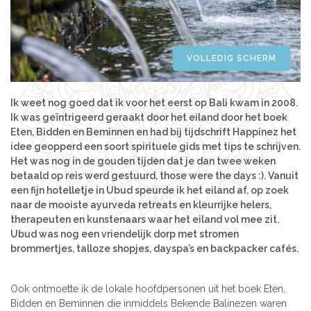
Azië
Women’s Retreats
Workshops
India
Indonesië
VOLLEDIG SCHERM
Alle retreats
Nepal
Sri Lanka
Ik weet nog goed dat ik voor het eerst op Bali kwam in 2008.
Thailand
Ik was geïntrigeerd geraakt door het eiland door het boek
Eten, Bidden en Beminnen en had bij tijdschrift Happinez het
Afrika
idee geopperd een soort spirituele gids met tips te schrijven.
Kenia
Het was nog in de gouden tijden dat je dan twee weken
betaald op reis werd gestuurd, those were the days :). Vanuit
Marokko
een fijn hotelletje in Ubud speurde ik het eiland af, op zoek
Tanzania
naar de mooiste ayurveda retreats en kleurrijke helers,
therapeuten en kunstenaars waar het eiland vol mee zit.
Amerika
Ubud was nog een vriendelijk dorp met stromen
Brazilië
brommertjes, talloze shopjes, dayspa’s en backpacker cafés.
Ook ontmoette ik de lokale hoofdpersonen uit het boek Eten,
Bidden en Beminnen die inmiddels Bekende Balinezen waren