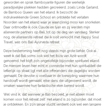
geworden en sprak flamboyante figuren die werkelijk
paradijselijke plekken hadden gecreëerd, zoals Linda Garland,
de Bamboo Queen van het eiland. Ik bezocht de
indrukwekkende Green School en ontdekte het verlaten
Noorden van het eiland waar je waanzinnig mooi kan snorkelen.
Daar ontmoette ik ook Claude en Iyan en zij werden mijn
allereerste partners op Bali, tot op de dag van vandaag. Sterker
nog, de allereerste retreat die ik ooit verkocht met Happy Soul
Travel, was ons Bali Ayurveda retreat.
Deze bestemming heeft nog steeds mijn grote liefde. Ook al
weet ik dat Bali soms ook wel het Ibiza van Azië wordt
genoemd, het blijft zo’n ongelofelijk bijzonder spiritueel eiland.
De mensen leven hier echt in connectie met hun spiritualiteit die
letterlijk op straat ligt met alle offeranders die dagelijks worden
gemaakt. De devotie is voelbaar in de toewijding waarmee hun
handcraft wordt gemaakt, elke dans die uitgevoerd wordt, de
smaken waarmee hun fantastische eten bereid wordt.
Wel vind ik, dat wanneer je Bali bezoekt, je niet alleen moet
komen voor het retreat zelf. Het eiland is zo bijzonder, dat moet
je ontdekken. En zo’n lange vlucht verdient ook wel een langere