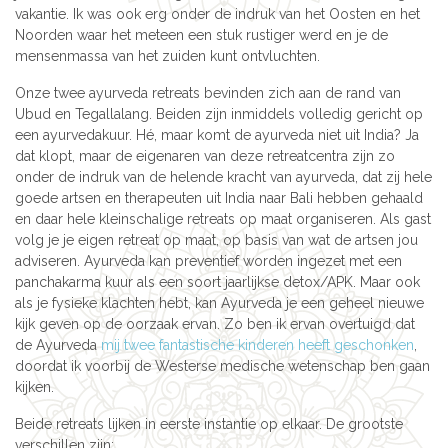
vakantie. Ik was ook erg onder de indruk van het Oosten en het
Noorden waar het meteen een stuk rustiger werd en je de
mensenmassa van het zuiden kunt ontvluchten.
Onze twee ayurveda retreats bevinden zich aan de rand van
Ubud en Tegallalang. Beiden zijn inmiddels volledig gericht op
een ayurvedakuur. Hé, maar komt de ayurveda niet uit India? Ja
dat klopt, maar de eigenaren van deze retreatcentra zijn zo
onder de indruk van de helende kracht van ayurveda, dat zij hele
goede artsen en therapeuten uit India naar Bali hebben gehaald
en daar hele kleinschalige retreats op maat organiseren. Als gast
volg je je eigen retreat op maat, op basis van wat de artsen jou
adviseren. Ayurveda kan preventief worden ingezet met een
panchakarma kuur als een soort jaarlijkse detox/APK. Maar ook
als je fysieke klachten hebt, kan Ayurveda je een geheel nieuwe
kijk geven op de oorzaak ervan. Zo ben ik ervan overtuigd dat
de Ayurveda
mij twee fantastische kinderen heeft geschonken
,
doordat ik voorbij de Westerse medische wetenschap ben gaan
kijken.
Beide retreats lijken in eerste instantie op elkaar. De grootste
verschillen zijn: