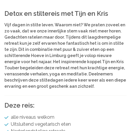
Azië
Women’s Retreats
Detox en stiltereis met Tijn en Kris
Workshops
India
Indonesië
Vijf dagen in stilte leven. Waarom niet? We praten zoveel en
Alle retreats
Nepal
zo vaak, dat we onze innerlijke stem vaak niet meer horen.
Sri Lanka
Gedachten ratelen maar door. Tijdens dit laagdrempelige
retreat kun je zelf ervaren hoe fantastisch het is om in stilte
Thailand
te zijn. Dit in combinatie met puur & zuiver eten op een
schitterende Hoeve in Limburg geeft je volop nieuwe
Afrika
energie voor het najaar. Het inspirerende koppel Tijn en Kris
Kenia
Touber begeleiden deze retreat met hun krachtige energie,
verrassende verhalen, yoga en meditatie. Deelnemers
Marokko
beschrijven deze stiltedagen iedere keer weer als een diepe
Tanzania
ervaring en een groot geschenk aan zichzelf.
Amerika
Brazilië
Deze reis:
alle niveaus welkom
Uitsluitend vegetarisch eten