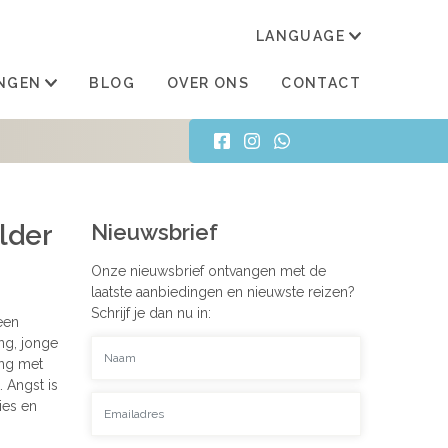
LANGUAGE
TRAN
NGEN
BLOG
OVER ONS
CONTACT
lder
Nieuwsbrief
Onze nieuwsbrief ontvangen met de
laatste aanbiedingen en nieuwste reizen?
Schrijf je dan nu in:
een
ng, jonge
ing met
 Angst is
ies en