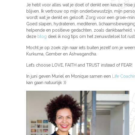
Je hebt voor alles wat je doet of denkt een keuze. Hoe je
blijven. Ik vertrouw op mijn onderbewustzijn, mijn perso
wordt wat je denkt en gelooft. Zorg voor een groei-mi
Goed slapen, hydrateren, mediteren, lichaamsbewegin
helpende en positieve gedachten, zoals dankbaarheid, w
deze
blog
deel ik nog tips om het zenuwstelsel tot rust
Mocht je op zoek zijn naar iets buiten jezelf om je wee
Kurkuma, Gember en Ashwagandha.
Let’s choose LOVE, FAITH and TRUST instead of FEAR!
In juni geven Muriel en Monique samen een
Life Coach
kan gaan natuurlijk :))