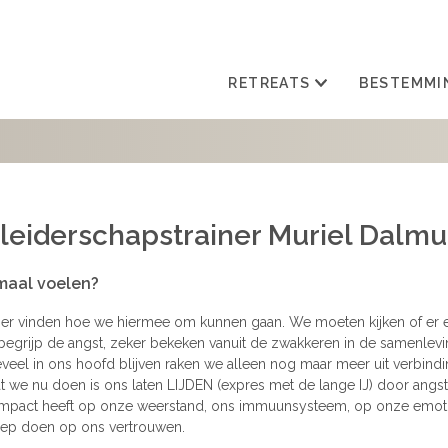
RETREATS
BESTEMMI
 leiderschapstrainer Muriel Dalmu
maal voelen?
nier vinden hoe we hiermee om kunnen gaan. We moeten kijken of er 
k begrijp de angst, zeker bekeken vanuit de zwakkeren in de samenlevi
veel in ons hoofd blijven raken we alleen nog maar meer uit verbind
t we nu doen is ons laten LIJDEN (expres met de lange IJ) door angst.
 impact heeft op onze weerstand, ons immuunsysteem, op onze emot
roep doen op ons vertrouwen.