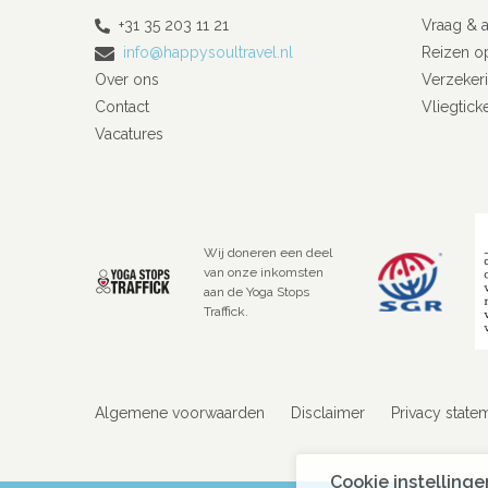
+31 35 203 11 21
Vraag & 
info@happysoultravel.nl
Reizen o
Over ons
Verzeker
Contact
Vliegtick
Vacatures
Wij doneren een deel
van onze inkomsten
aan de Yoga Stops
Traffick.
Algemene voorwaarden
Disclaimer
Privacy state
Cookie instellinge