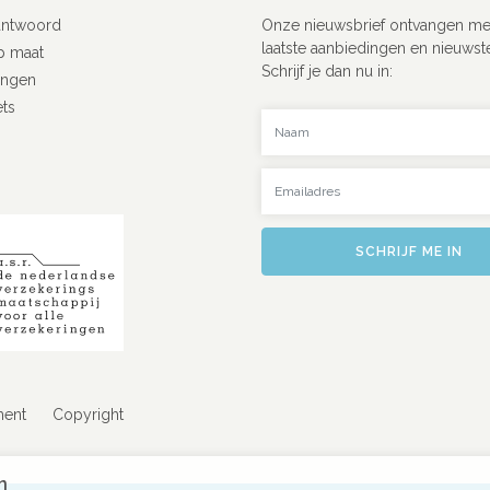
antwoord
Onze nieuwsbrief ontvangen me
laatste aanbiedingen en nieuwst
p maat
Schrijf je dan nu in:
ingen
ets
Uw naam
Uw emailadres
SCHRIJF ME IN
ment
Copyright
n