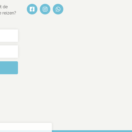
t de
e reizen?