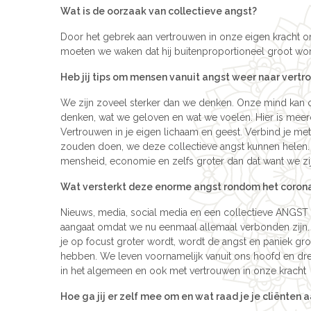
Wat is de oorzaak van collectieve angst?
Door het gebrek aan vertrouwen in onze eigen kracht ont
moeten we waken dat hij buitenproportioneel groot word
Heb jij tips om mensen vanuit angst weer naar vert
We zijn zoveel sterker dan we denken. Onze mind kan
denken, wat we geloven en wat we voelen. Hier is mee
Vertrouwen in je eigen lichaam en geest. Verbind je met
zouden doen, we deze collectieve angst kunnen helen. 
mensheid, economie en zelfs groter dan dat want we zijn 
Wat versterkt deze enorme angst rondom het corona
Nieuws, media, social media en een collectieve ANGST sp
aangaat omdat we nu eenmaal allemaal verbonden zijn. E
je op focust groter wordt, wordt de angst en paniek gro
hebben. We leven voornamelijk vanuit ons hoofd en drei
in het algemeen en ook met vertrouwen in onze kracht
Hoe ga jij er zelf mee om en wat raad je je cliënten 