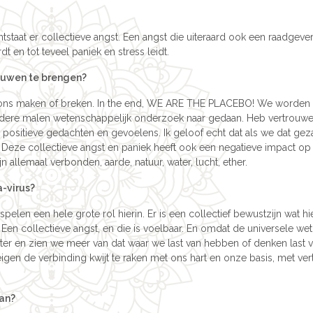
staat er collectieve angst. Een angst die uiteraard ook een raadgever 
t en tot teveel paniek en stress leidt.
rouwen te brengen?
 ons maken of breken. In the end, WE ARE THE PLACEBO! We worden
rdere malen wetenschappelijk onderzoek naar gedaan. Heb vertrouwe
 positieve gedachten en gevoelens. Ik geloof echt dat als we dat gez
Deze collectieve angst en paniek heeft ook een negatieve impact op
allemaal verbonden, aarde, natuur, water, lucht, ether.
-virus?
elen een hele grote rol hierin. Er is een collectief bewustzijn wat h
en collectieve angst, en die is voelbaar. En omdat de universele wet
ter en zien we meer van dat waar we last van hebben of denken last v
gen de verbinding kwijt te raken met ons hart en onze basis, met ve
aan?