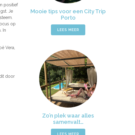
n positief
Mooie tips voor een City Trip
gst. Je
Porto
ysteem.
Focus op
. In
LEES MEER
oë Vera,
dit door
Zo’n plek waar alles
samenvalt…
LEES MEER