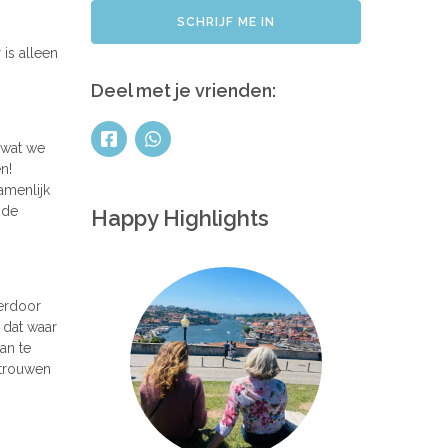
SCHRIJF ME IN
is alleen
Deel met je vrienden:
 wat we
n!
amenlijk
 de
Happy Highlights
ierdoor
 dat waar
an te
rtrouwen