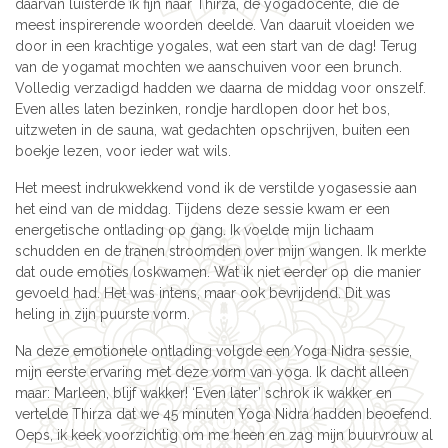
daarvan luisterde ik fijn naar Thirza, de yogadocente, die de
meest inspirerende woorden deelde. Van daaruit vloeiden we
door in een krachtige yogales, wat een start van de dag! Terug
van de yogamat mochten we aanschuiven voor een brunch.
Volledig verzadigd hadden we daarna de middag voor onszelf.
Even alles laten bezinken, rondje hardlopen door het bos,
uitzweten in de sauna, wat gedachten opschrijven, buiten een
boekje lezen, voor ieder wat wils.
Het meest indrukwekkend vond ik de verstilde yogasessie aan
het eind van de middag. Tijdens deze sessie kwam er een
energetische ontlading op gang. Ik voelde mijn lichaam
schudden en de tranen stroomden over mijn wangen. Ik merkte
dat oude emoties loskwamen. Wat ik niet eerder op die manier
gevoeld had. Het was intens, maar ook bevrijdend. Dit was
heling in zijn puurste vorm.
Na deze emotionele ontlading volgde een Yoga Nidra sessie,
mijn eerste ervaring met deze vorm van yoga. Ik dacht alleen
maar: Marleen, blijf wakker! ‘Even later’ schrok ik wakker en
vertelde Thirza dat we 45 minuten Yoga Nidra hadden beoefend.
Oeps, ik keek voorzichtig om me heen en zag mijn buurvrouw al