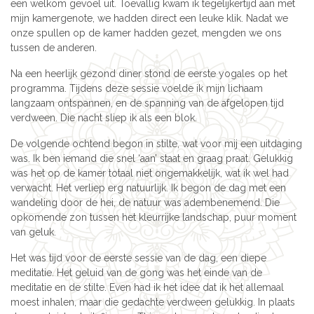
een welkom gevoel uit. Toevallig kwam ik tegelijkertijd aan met
mijn kamergenote, we hadden direct een leuke klik. Nadat we
onze spullen op de kamer hadden gezet, mengden we ons
tussen de anderen.
Na een heerlijk gezond diner stond de eerste yogales op het
programma. Tijdens deze sessie voelde ik mijn lichaam
langzaam ontspannen, en de spanning van de afgelopen tijd
verdween. Die nacht sliep ik als een blok.
De volgende ochtend begon in stilte, wat voor mij een uitdaging
was. Ik ben iemand die snel ‘aan’ staat en graag praat. Gelukkig
was het op de kamer totaal niet ongemakkelijk, wat ik wel had
verwacht. Het verliep erg natuurlijk. Ik begon de dag met een
wandeling door de hei, de natuur was adembenemend. Die
opkomende zon tussen het kleurrijke landschap, puur moment
van geluk.
Het was tijd voor de eerste sessie van de dag, een diepe
meditatie. Het geluid van de gong was het einde van de
meditatie en de stilte. Even had ik het idee dat ik het allemaal
moest inhalen, maar die gedachte verdween gelukkig. In plaats