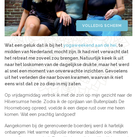
Azië
Women’s Retreats
Workshops
India
Indonesië
VOLLEDIG SCHERM
Alle retreats
Nepal
Sri Lanka
Wat een geluk dat ik bij het
yogaweekend aan de hei
, te
Thailand
midden van Nederland, mocht zijn. Ik had niet verwacht dat
het retreat me zoveel zou brengen. Natuurlijk keek ik uit
Afrika
naar het loskomen van de dagelijkse drukte, maar het werd
Kenia
al snel een moment van onverwachte inzichten. Gevoelens
uit het verleden die naar boven kwamen, waarvan ik niet
Marokko
eens wist dat ze zo diep in mij zaten.
Tanzania
Op vrijdagmiddag vertrok ik met de zon op mijn gezicht naar de
Amerika
Hilversumse heide. Zodra ik de oprijlaan van Buitenplaats De
Hoorneboeg opreed, voelde ik een diepe rust over me heen
Brazilië
komen. Wat een prachtig landgoed!
Aangekomen bij de gerenoveerde boerderij werd ik hartelijk
ontvangen. Het warme stijlvolle interieur straalden ook meteen