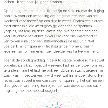
lachen.. Ik had heerlijk liggen dromen.
Op zondagochtend merkte ik hoe fijn de stilte nu voelde. Ik ging
opnieuw voor een wandeling om de gebeurtenissen van het
weekend voor mezelf op een rijtje te zetten. Daarna een nieuwe
meditatiesessie, die werd gevolgd door een ontspannen
yogales, passend bij deze laatste dag. We genoten nog een
keer uitgebreid van al het lekkers dat voor ons klaarstond en
vertrokken erna voor een stiltewandeling de natuur in. Wat
voelde ik mij ontspannen. Het afsluitende moment, waarin
iedereen zijn of haar ervaringen deelde, was hartverwarmend.
Toen ik de zondagmiddag in de auto stapte, voelde ik me zowel
opgelucht als krachtiger. Dit weekend had mij geholpen om rust
te vinden, maar het had me ook een duidelijk inzicht gegeven in
waar ik aan moet werken. Ik wist weer wat mij te doen stond. Het
retreat was zoveel meer dan alleen ontspanning, het gaf me een
diep gevoel van heling. Een bijzonder waardevol cadeau dat ik
nog lang met me mee zal dragen!