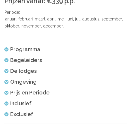
Prijzen vanaf: €339 p.p.
Periode:
januari
februari
maart
april
mei
juni
juli
augustus
september
oktober
november
december
Programma
Begeleiders
De lodges
Omgeving
Prijs en Periode
Inclusief
Exclusief