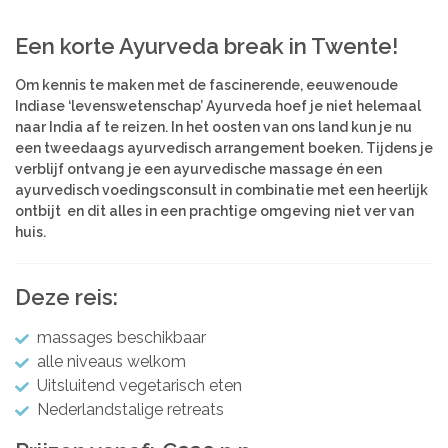
Azië
Women’s Retreats
Een korte Ayurveda break in Twente!
Workshops
India
Indonesië
Om kennis te maken met de fascinerende, eeuwenoude
Alle retreats
Nepal
Indiase ‘levenswetenschap’ Ayurveda hoef je niet helemaal
Sri Lanka
naar India af te reizen. In het oosten van ons land kun je nu
een tweedaags ayurvedisch arrangement boeken. Tijdens je
Thailand
verblijf ontvang je een ayurvedische massage én een
ayurvedisch voedingsconsult in combinatie met een heerlijk
Afrika
ontbijt en dit alles in een prachtige omgeving niet ver van
Kenia
huis.
Marokko
Tanzania
Deze reis:
Amerika
massages beschikbaar
Brazilië
alle niveaus welkom
Uitsluitend vegetarisch eten
Nederlandstalige retreats