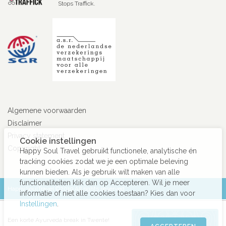
Stops Traffick.
Algemene voorwaarden
Disclaimer
Privacy statement
Cookie instellingen
Copyright
Happy Soul Travel gebruikt functionele, analytische én
tracking cookies zodat we je een optimale beleving
kunnen bieden. Als je gebruik wilt maken van alle
functionaliteiten klik dan op Accepteren. Wil je meer
HappySoulTravel ©2019 All rights reserved
informatie of niet alle cookies toestaan? Kies dan voor
Instellingen
.
Een korte Ayurveda break in Twente!
BOEK DEZE REIS