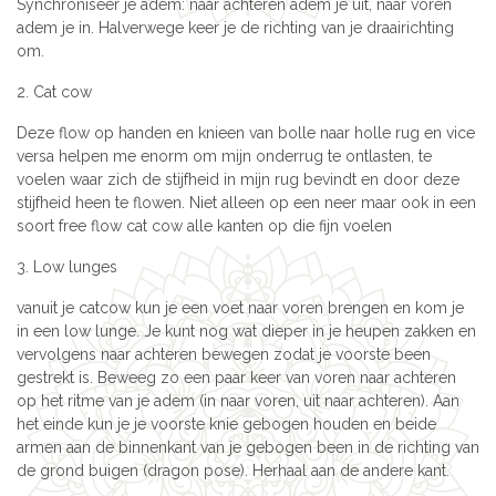
Synchroniseer je adem: naar achteren adem je uit, naar voren
adem je in. Halverwege keer je de richting van je draairichting
om.
2. Cat cow
Deze flow op handen en knieen van bolle naar holle rug en vice
versa helpen me enorm om mijn onderrug te ontlasten, te
voelen waar zich de stijfheid in mijn rug bevindt en door deze
stijfheid heen te flowen. Niet alleen op een neer maar ook in een
soort free flow cat cow alle kanten op die fijn voelen
3. Low lunges
vanuit je catcow kun je een voet naar voren brengen en kom je
in een low lunge. Je kunt nog wat dieper in je heupen zakken en
vervolgens naar achteren bewegen zodat je voorste been
gestrekt is. Beweeg zo een paar keer van voren naar achteren
op het ritme van je adem (in naar voren, uit naar achteren). Aan
het einde kun je je voorste knie gebogen houden en beide
armen aan de binnenkant van je gebogen been in de richting van
de grond buigen (dragon pose). Herhaal aan de andere kant.