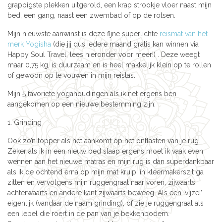
grappigste plekken uitgerold, een krap strookje vloer naast mijn
bed, een gang, naast een zwembad of op de rotsen.
Mijn nieuwste aanwinst is deze fijne superlichte
reismat van het
merk Yogisha
(die jij dus iedere maand gratis kan winnen via
Happy Soul Travel, lees hieronder voor meer!) . Deze weegt
maar 0,75 kg, is duurzaam en is heel makkelijk klein op te rollen
of gewoon op te vouwen in mijn reistas.
Mijn 5 favoriete yogahoudingen als ik net ergens ben
aangekomen op een nieuwe bestemming zijn:
1. Grinding
Ook zo’n topper als het aankomt op het ontlasten van je rug.
Zeker als ik in een nieuw bed slaap ergens moet ik vaak even
wennen aan het nieuwe matras en mijn rug is dan superdankbaar
als ik de ochtend erna op mijn mat kruip, in kleermakerszit ga
zitten en vervolgens mijn ruggengraat naar voren, zijwaarts,
achterwaarts en andere kant zijwaarts beweeg. Als een ‘vijzel’
eigenlijk (vandaar de naam grinding), of zie je ruggengraat als
een lepel die roert in de pan van je bekkenbodem.