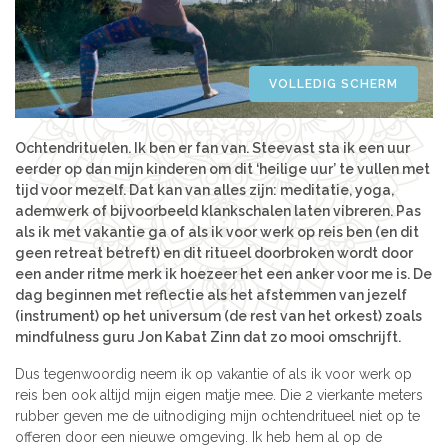
Azië
Women’s Retreats
Workshops
India
Indonesië
VOLLEDIG SCHERM
Alle retreats
Nepal
Sri Lanka
Ochtendrituelen. Ik ben er fan van. Steevast sta ik een uur
Thailand
eerder op dan mijn kinderen om dit ‘heilige uur’ te vullen met
tijd voor mezelf. Dat kan van alles zijn: meditatie, yoga,
Afrika
ademwerk of bijvoorbeeld klankschalen laten vibreren. Pas
Kenia
als ik met vakantie ga of als ik voor werk op reis ben (en dit
geen retreat betreft) en dit ritueel doorbroken wordt door
Marokko
een ander ritme merk ik hoezeer het een anker voor me is. De
Tanzania
dag beginnen met reflectie als het afstemmen van jezelf
(instrument) op het universum (de rest van het orkest) zoals
Amerika
mindfulness guru Jon Kabat Zinn dat zo mooi omschrijft.
Brazilië
Dus tegenwoordig neem ik op vakantie of als ik voor werk op
reis ben ook altijd mijn eigen matje mee. Die 2 vierkante meters
rubber geven me de uitnodiging mijn ochtendritueel niet op te
offeren door een nieuwe omgeving. Ik heb hem al op de