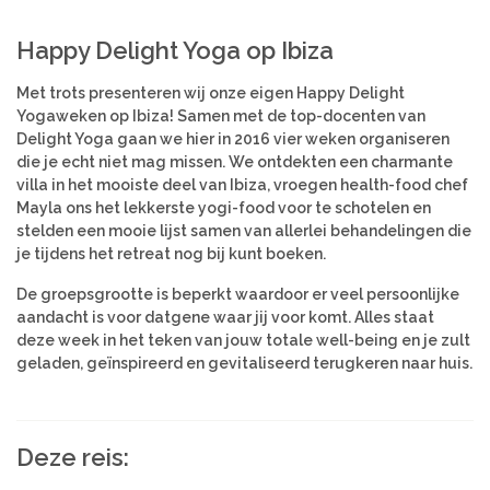
Azië
Women’s Retreats
Happy Delight Yoga op Ibiza
Workshops
India
Indonesië
Met trots presenteren wij onze eigen Happy Delight
Alle retreats
Nepal
Yogaweken op Ibiza! Samen met de top-docenten van
Sri Lanka
Delight Yoga gaan we hier in 2016 vier weken organiseren
die je echt niet mag missen. We ontdekten een charmante
Thailand
villa in het mooiste deel van Ibiza, vroegen health-food chef
Mayla ons het lekkerste yogi-food voor te schotelen en
Afrika
stelden een mooie lijst samen van allerlei behandelingen die
Kenia
je tijdens het retreat nog bij kunt boeken.
Marokko
De groepsgrootte is beperkt waardoor er veel persoonlijke
Tanzania
aandacht is voor datgene waar jij voor komt. Alles staat
deze week in het teken van jouw totale well-being en je zult
Amerika
geladen, geïnspireerd en gevitaliseerd terugkeren naar huis.
Brazilië
Deze reis: