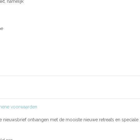
kt, namelijk
ne
mene voorwaarden
se nieuwsbrief ontvangen met de mooiste nieuwe retreats en speciale