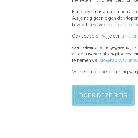
*
Het teken
duidt een verplicht ve
Een goede reisverzekering is hee
Als je nog geen eigen doorlopend
bijvoorbeeld voor een
doorlopen
Ook adviseren wij je een
annuler
Controleer of al je gegevens jui
automatische ontvangstbevestigin
te nemen via
info@happysoultrav
Wij nemen de bescherming van j
BOEK DEZE REIS