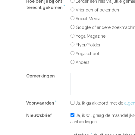
Hoe ben je bij ons
Eerder een reis via jullie gemaa
*
terecht gekomen
Vrienden of bekenden
Social Media
Google of andere zoekmachi
Yoga Magazine
Flyer/Folder
Yogaschool
Anders
Opmerkingen
*
Voorwaarden
Ja, ik ga akkoord met de
alge
Nieuwsbrief
Ja, ik wil graag de maandelijk
aanbiedingen.