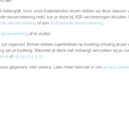
ld aan.
l belangrijk. Voor onze buitenlandse reizen stellen wij deze daarom v
e reisverzekering hebt, kun je deze bij ASR verzekeringen afsluiten. 
de reisverzekering
of een
kortlopende reisverzekering
.
ingsverzekering
af te sluiten.
st zijn ingevuld. Binnen enkele ogenblikken na boeking ontvang je per
g van je boeking. Wanneer je deze niet ontvangt verzoeken wij je co
el.nl
of
+31 35 203 11 21
.
ouw gegevens zeer serieus. Lees meer hierover in ons
privacy-belei