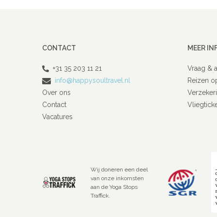
CONTACT
MEER IN
+31 35 203 11 21
Vraag & 
info@happysoultravel.nl
Reizen o
Over ons
Verzeker
Contact
Vliegtick
Vacatures
Wij doneren een deel
van onze inkomsten
aan de Yoga Stops
Traffick.