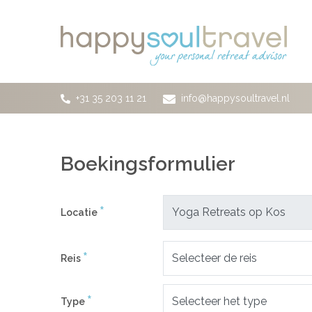
Ga naar de hoofdinhoud
+31 35 203 11 21
info@happysoultravel.nl
Boekingsformulier
*
Locatie
*
Reis
*
Type