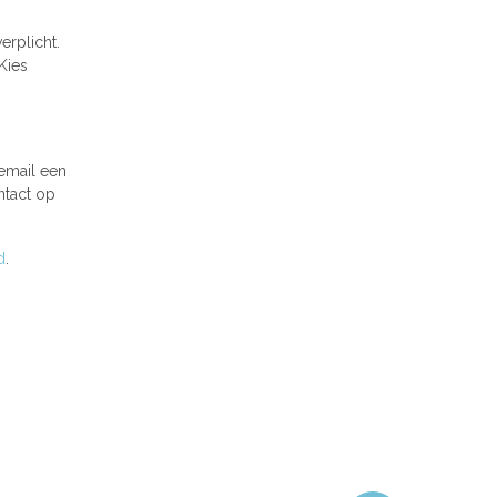
erplicht.
Kies
 email een
ntact op
d
.