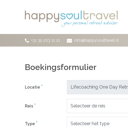
Ga naar de hoofdinhoud
+31 35 203 11 21
info@happysoultravel.nl
Boekingsformulier
*
Locatie
*
Reis
*
Type